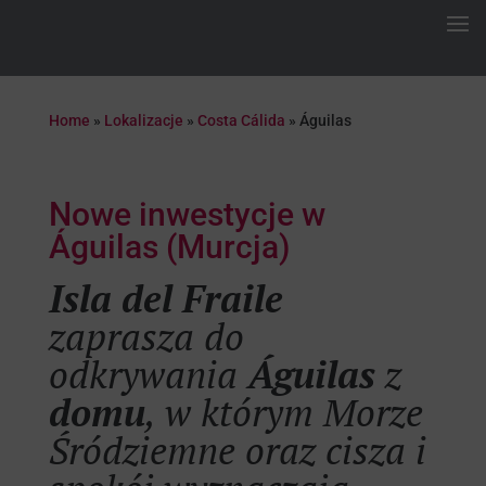
Home
»
Lokalizacje
»
Costa Cálida
»
Águilas
Nowe inwestycje w
Águilas (Murcja)
Isla del Fraile
zaprasza do
odkrywania
Águilas
z
domu
, w którym Morze
Śródziemne oraz cisza i