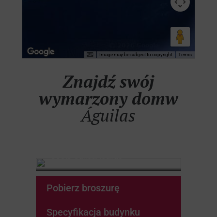
Image may be subject to copyright
Terms
Znajdź swój
wymarzony domw
Águilas
Isea Calma
Costa Cálida
Águilas
Pobierz broszurę
Specyfikacja budynku