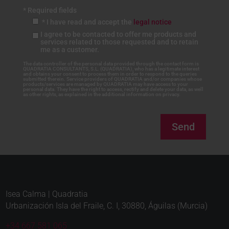
* Required fields
* I have read and accept the
legal notice
I agree to be contacted to offer me products and
services related to those requested and to retain
me as a customer.
The data controller of the personal data provided through the contact form is
QUADRATIA CONSULTANTS, S.L. (QUADRATIA), who has a legitimate interest
and obtains your consent to process them in order to respond to the queries
submitted therein. Service providers of QUADRATIA and/or companies whose
products/services are managed by QUADRATIA may have access to your
personal data. They have the right to access, rectify and delete your data, as well
as other rights, as explained in the additional information on privacy.
Send
Isea Calma | Quadratia
Urbanización Isla del Fraile, C. I, 30880, Águilas (Murcia)
+34 667 581 065