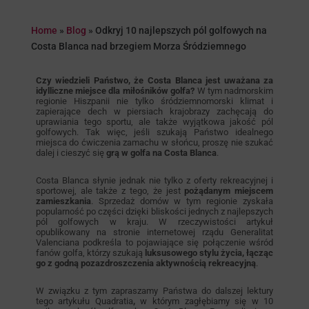
Home
»
Blog
»
Odkryj 10 najlepszych pól golfowych na
Costa Blanca nad brzegiem Morza Śródziemnego
Czy wiedzieli Państwo, że Costa Blanca jest uważana za
idylliczne miejsce dla miłośników golfa?
W tym nadmorskim
regionie Hiszpanii nie tylko śródziemnomorski klimat i
zapierające dech w piersiach krajobrazy zachęcają do
uprawiania tego sportu, ale także wyjątkowa jakość pól
golfowych. Tak więc, jeśli szukają Państwo idealnego
miejsca do ćwiczenia zamachu w słońcu, proszę nie szukać
dalej i cieszyć się
grą w golfa na Costa Blanca
.
Costa Blanca słynie jednak nie tylko z oferty rekreacyjnej i
sportowej, ale także z tego, że jest
pożądanym miejscem
zamieszkania
. Sprzedaż domów w tym regionie zyskała
popularność po części dzięki bliskości jednych z najlepszych
pól golfowych w kraju. W rzeczywistości artykuł
opublikowany na stronie internetowej rządu Generalitat
Valenciana podkreśla to pojawiające się połączenie wśród
fanów golfa, którzy szukają
luksusowego stylu życia, łącząc
go z godną pozazdroszczenia aktywnością rekreacyjną
.
W związku z tym zapraszamy Państwa do dalszej lektury
tego artykułu Quadratia
,
w którym zagłębiamy się w 10