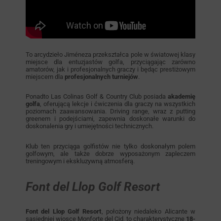
To arcydzieło Jiméneza przekształca pole w światowej klasy
miejsce dla entuzjastów golfa, przyciągając zarówno
amatorów, jak i profesjonalnych graczy i będąc prestiżowym
miejscem dla
profesjonalnych turniejów
.
Ponadto Las Colinas Golf & Country Club posiada
akademię
golfa
, oferującą lekcje i ćwiczenia dla graczy na wszystkich
poziomach zaawansowania. Driving range, wraz z putting
greenem i podejściami, zapewnia doskonałe warunki do
doskonalenia gry i umiejętności technicznych.
Klub ten przyciąga golfistów nie tylko doskonałym polem
golfowym, ale także dobrze wyposażonym zapleczem
treningowym i ekskluzywną atmosferą.
Font del Llop Golf Resort
Font del Llop Golf Resort
, położony niedaleko Alicante w
sąsiedniej wiosce Monforte del Cid, to charakterystyczne
18-