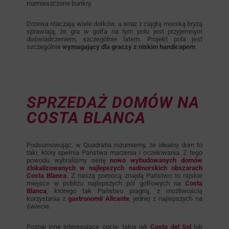
rozmieszczone bunkry.
Drzewa otaczają wiele dołków, a wraz z ciągłą morską bryzą
sprawiają, że gra w golfa na tym polu jest przyjemnym
doświadczeniem, szczególnie latem. Projekt pola jest
szczególnie
wymagający dla graczy z niskim handicapem
.
SPRZEDAŻ DOMÓW NA
COSTA BLANCA
Podsumowując, w Quadratia rozumiemy, że idealny dom to
taki, który spełnia Państwa marzenia i oczekiwania. Z tego
powodu wybraliśmy serię
nowo wybudowanych domów
zlokalizowanych w najlepszych nadmorskich obszarach
Costa Blanca
. Z naszą pomocą znajdą Państwo to rajskie
miejsce w pobliżu najlepszych pól golfowych na
Costa
Blanca
, którego tak Państwo pragną, z możliwością
korzystania z
gastronomii Alicante
, jednej z najlepszych na
świecie.
Poznaj inne interesujące opcje, takie jak
Costa del Sol
lub