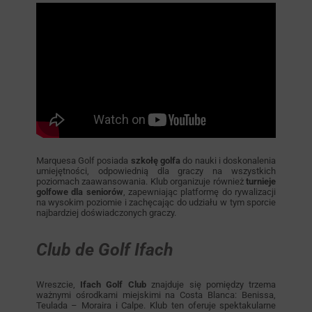
Marquesa Golf posiada
szkołę golfa
do nauki i doskonalenia
umiejętności, odpowiednią dla graczy na wszystkich
poziomach zaawansowania. Klub organizuje również
turnieje
golfowe dla seniorów
, zapewniając platformę do rywalizacji
na wysokim poziomie i zachęcając do udziału w tym sporcie
najbardziej doświadczonych graczy.
Club de Golf Ifach
Wreszcie,
Ifach Golf Club
znajduje się pomiędzy trzema
ważnymi ośrodkami miejskimi na Costa Blanca: Benissa,
Teulada – Moraira i Calpe. Klub ten oferuje spektakularne