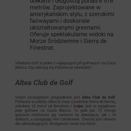
dołkami i długością ponad 6 576
metrów. Zaprojektowane w
amerykańskim stylu, z szerokimi
fairwayami i doskonale
ukształtowanymi greenami.
Oferuje spektakularne widoki na
Morze Śródziemne i Sierra de
Finestrat.
Villaitana Golf to jedno z najlepszych pól golfowych na Costa
Blanca. Czy odważą się Państwo je odwiedzić?
Altea Club de Golf
Innym szczególnym przypadkiem jest
Altea Club de Golf
.
Położone w pobliżu Altea la Vieja u podnóża Sierra de Bernia,
zaledwie 15 minut od Benidorm i
Calpe
, jest to wyjątkowe
pole golfowe na Costa Blanca. To pole par 72 oferuje
graczom możliwość gry zarówno na dziewięciu, jak i 18
dołkach, a zarządzają nim członkowie. Chociaż jest otwarte
dla odwiedzających, dostępność może się różnić.