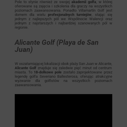
Pole to słynie również ze swojej
akademii golfa
, w której
oferowane są zajęcia i szkolenia dla graczy na wszystkich
poziomach zaawansowania. Ponadto Villamartín Golf jest
domem dla wielu
profesjonalnych turniejów
, stając się
jednym z najlepszych pól we Wspólnocie Walencji oraz
jednym z najstarszych i najbardziej szanowanych pól w
regionie.
Alicante Golf (Playa de San
Juan)
W oszałamiającej lokalizacji obok plaży San Juan w Alicante,
Alicante Golf
znajduje się zaledwie pięć minut od centrum
miasta. To
18-dołkowe pole
zostało zaprojektowane przez
legendę golfa Severiano Ballesterosa, oferując atrakcyjne
wyzwanie dla golfistów na wszystkich poziomach
zaawansowania.