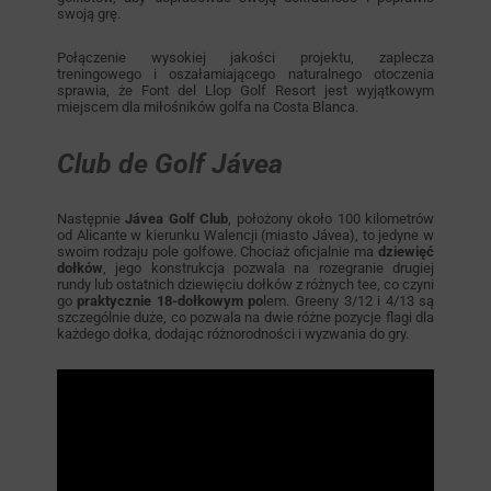
swoją grę.
Połączenie wysokiej jakości projektu, zaplecza
treningowego i oszałamiającego naturalnego otoczenia
sprawia, że Font del Llop Golf Resort jest wyjątkowym
miejscem dla miłośników golfa na Costa Blanca.
Club de Golf Jávea
Następnie
Jávea Golf Club
, położony około 100 kilometrów
od Alicante w kierunku Walencji (miasto Jávea), to jedyne w
swoim rodzaju pole golfowe. Chociaż oficjalnie ma
dziewięć
dołków
, jego konstrukcja pozwala na rozegranie drugiej
rundy lub ostatnich dziewięciu dołków z różnych tee, co czyni
go
praktycznie 18-dołkowym po
lem. Greeny 3/12 i 4/13 są
szczególnie duże, co pozwala na dwie różne pozycje flagi dla
każdego dołka, dodając różnorodności i wyzwania do gry.