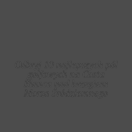
COSTA BLANCA
Odkryj 10 najlepszych pól
golfowych na Costa
Blanca nad brzegiem
Morza Śródziemnego