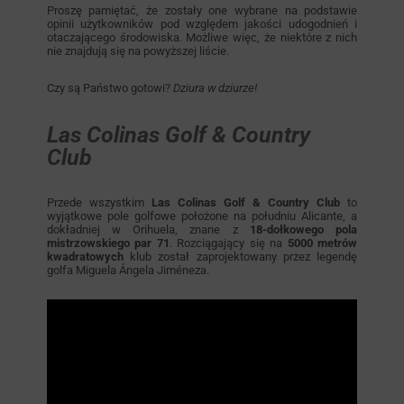
Proszę pamiętać, że zostały one wybrane na podstawie
opinii użytkowników pod względem jakości udogodnień i
otaczającego środowiska. Możliwe więc, że niektóre z nich
nie znajdują się na powyższej liście.
Czy są Państwo gotowi?
Dziura w dziurze!
Las Colinas Golf & Country
Club
Przede wszystkim
Las Colinas Golf & Country Club
to
wyjątkowe pole golfowe położone na południu Alicante, a
dokładniej w Orihuela, znane z
18-dołkowego pola
mistrzowskiego par 71
. Rozciągający się na
5000 metrów
kwadratowych
klub został zaprojektowany przez legendę
golfa Miguela Ángela Jiméneza.