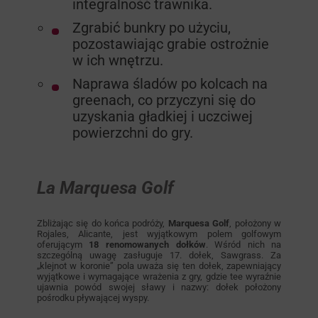
integralność trawnika.
Zgrabić bunkry po użyciu,
pozostawiając grabie ostrożnie
w ich wnętrzu.
Naprawa śladów po kolcach na
greenach, co przyczyni się do
uzyskania gładkiej i uczciwej
powierzchni do gry.
La Marquesa Golf
Zbliżając się do końca podróży,
Marquesa Golf
, położony w
Rojales, Alicante, jest wyjątkowym polem golfowym
oferującym
18 renomowanych dołków
. Wśród nich na
szczególną uwagę zasługuje 17. dołek, Sawgrass. Za
„klejnot w koronie” pola uważa się ten dołek, zapewniający
wyjątkowe i wymagające wrażenia z gry, gdzie tee wyraźnie
ujawnia powód swojej sławy i nazwy: dołek położony
pośrodku pływającej wyspy.