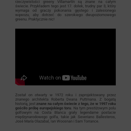
rzeczywistości greeny Villamartín są znane na całym
świecie. Przykładem tego jest 17. dołek, trudny par 3, który
wymaga od graczy pokonania gęstego i zalesionego
wąwozu, aby dotrzeć do szerokiego dwupoziomowego
greenu. Praktycznie nic!
Został on otwarty w 1972 roku i zaprojektowany przez
znanego architekta Roberta Deana Puttmana. Z bogatą
historią, jest
znane na całym świecie z tego, że w 1997 roku
gościło próbę europejskiego toru
. Na tym prestiżowym polu
golfowym na Costa Blanca grały legendarne postacie
międzynarodowego golfa, takie jak Severiano Ballesteros,
José María Olazabal, Ian Woosnan i Sam Torrance.