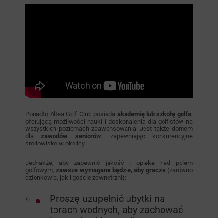
Ponadto Altea Golf Club posiada
akademię lub szkołę golfa
,
oferującą możliwości nauki i doskonalenia dla golfistów na
wszystkich poziomach zaawansowania. Jest także domem
dla
zawodów seniorów
, zapewniając konkurencyjne
środowisko w okolicy.
Jednakże, aby zapewnić jakość i opiekę nad polem
golfowym,
zawsze wymagane będzie, aby gracze
(zarówno
członkowie, jak i goście zewnętrzni):
Proszę uzupełnić ubytki na
torach wodnych, aby zachować