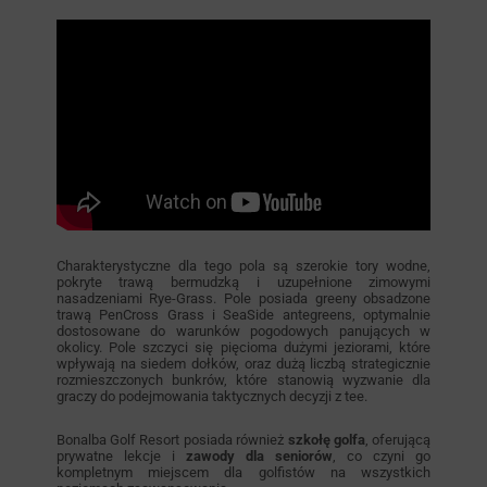
Charakterystyczne dla tego pola są szerokie tory wodne,
pokryte trawą bermudzką i uzupełnione zimowymi
nasadzeniami Rye-Grass. Pole posiada greeny obsadzone
trawą PenCross Grass i SeaSide antegreens, optymalnie
dostosowane do warunków pogodowych panujących w
okolicy. Pole szczyci się pięcioma dużymi jeziorami, które
wpływają na siedem dołków, oraz dużą liczbą strategicznie
rozmieszczonych bunkrów, które stanowią wyzwanie dla
graczy do podejmowania taktycznych decyzji z tee.
Bonalba Golf Resort posiada również
szkołę golfa
, oferującą
prywatne lekcje i
zawody dla seniorów
, co czyni go
kompletnym miejscem dla golfistów na wszystkich