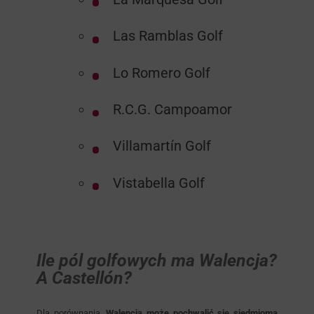
Las Ramblas Golf
Lo Romero Golf
R.C.G. Campoamor
Villamartín Golf
Vistabella Golf
Ile pól golfowych ma Walencja?
A Castellón?
Dla porównania,
Walencja może pochwalić się siedmioma