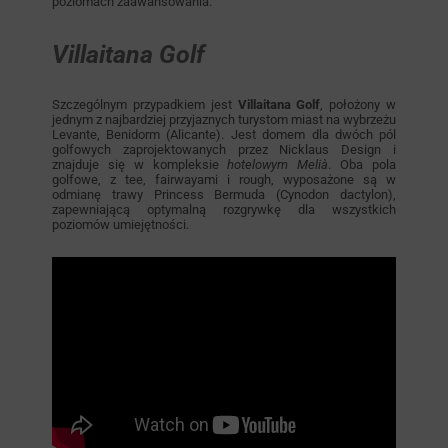
poziomach zaawansowania.
Villaitana Golf
Szczególnym przypadkiem jest
Villaitana Golf
, położony w
jednym z najbardziej przyjaznych turystom miast na wybrzeżu
Levante, Benidorm (Alicante). Jest domem dla dwóch pól
golfowych zaprojektowanych przez Nicklaus Design i
znajduje się w kompleksie
hotelowym Melià
. Oba pola
golfowe, z tee, fairwayami i rough, wyposażone są w
odmianę trawy Princess Bermuda (Cynodon dactylon),
zapewniającą optymalną rozgrywkę dla wszystkich
poziomów umiejętności.