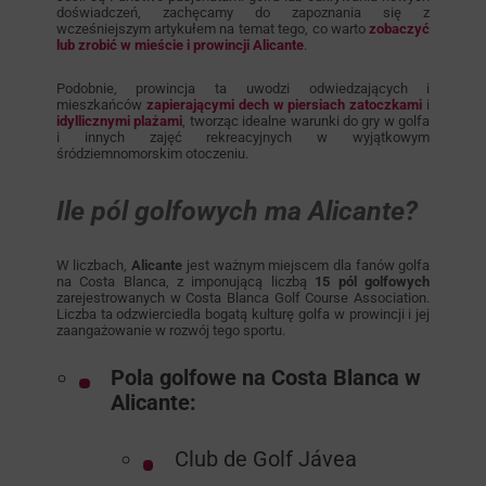
doświadczeń, zachęcamy do zapoznania się z
wcześniejszym artykułem na temat tego, co warto
zobaczyć
lub zrobić w mieście i prowincji Alicante
.
Podobnie, prowincja ta uwodzi odwiedzających i
mieszkańców
zapierającymi dech w piersiach zatoczkami
i
idyllicznymi plażami
, tworząc idealne warunki do gry w golfa
i innych zajęć rekreacyjnych w wyjątkowym
śródziemnomorskim otoczeniu.
Ile pól golfowych ma Alicante?
W liczbach,
Alicante
jest ważnym miejscem dla fanów golfa
na Costa Blanca, z imponującą liczbą
15 pól golfowych
zarejestrowanych w Costa Blanca Golf Course Association.
Liczba ta odzwierciedla bogatą kulturę golfa w prowincji i jej
zaangażowanie w rozwój tego sportu.
Pola golfowe na Costa Blanca w
Alicante:
Club de Golf Jávea