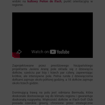
widoki na
kultowy Peñon de Ifach
, punkt orientacyjny w
regionie.
Zaprojektowane przez prestiżowego hiszpańskiego
projektanta Javiera Aranę pole składa się z dziewięciu
dołków, sześciu par trzy i trzech par cztery, zapewniając
krótkie, ale intensywne pole. Pełna runda z dziewięcioma
dołkami zajmuje około półtorej godziny, a 18 dołków zajmuje
około trzech godzin.
Dominującą trawą na polu jest odmiana Bermuda, która
doskonale dostosowuje się do klimatu regionu i gwarantuje
doskonałą rozgrywkę. Większość dołków w Ifach Golf Club
posiada szerokie greeny, chronione przez strategicznie