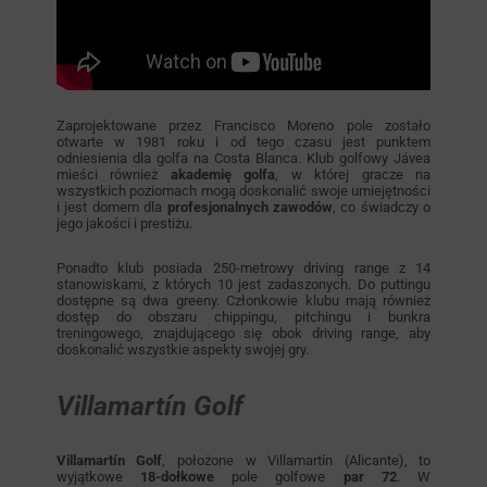
Zaprojektowane przez Francisco Moreno pole zostało
otwarte w 1981 roku i od tego czasu jest punktem
odniesienia dla golfa na Costa Blanca. Klub golfowy Jávea
mieści również
akademię golfa
, w której gracze na
wszystkich poziomach mogą doskonalić swoje umiejętności
i jest domem dla
profesjonalnych zawodów
, co świadczy o
jego jakości i prestiżu.
Ponadto klub posiada 250-metrowy driving range z 14
stanowiskami, z których 10 jest zadaszonych. Do puttingu
dostępne są dwa greeny. Członkowie klubu mają również
dostęp do obszaru chippingu, pitchingu i bunkra
treningowego, znajdującego się obok driving range, aby
doskonalić wszystkie aspekty swojej gry.
Villamartín Golf
Villamartín Golf
, położone w Villamartín (Alicante), to
wyjątkowe
18-dołkowe
pole golfowe
par 72
. W