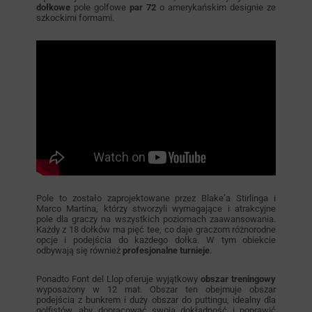
dołkowe
pole golfowe
par 72
o amerykańskim designie ze
szkockimi formami.
Pole to zostało zaprojektowane przez Blake’a Stirlinga i
Marco Martína, którzy stworzyli wymagające i atrakcyjne
pole dla graczy na wszystkich poziomach zaawansowania.
Każdy z 18 dołków ma pięć tee, co daje graczom różnorodne
opcje i podejścia do każdego dołka. W tym obiekcie
odbywają się również
profesjonalne turnieje
.
Ponadto Font del Llop oferuje wyjątkowy
obszar treningowy
wyposażony w 12 mat. Obszar ten obejmuje obszar
podejścia z bunkrem i duży obszar do puttingu, idealny dla
golfistów, aby dopracować swoją dokładność i poprawić