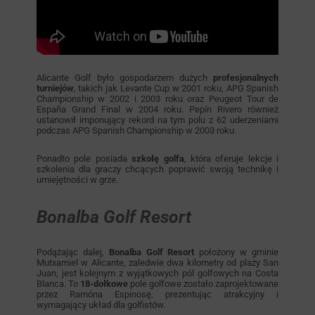
Alicante Golf było gospodarzem dużych
profesjonalnych
turniejów
, takich jak Levante Cup w 2001 roku, APG Spanish
Championship w 2002 i 2003 roku oraz Peugeot Tour de
España Grand Final w 2004 roku. Pepín Rivero również
ustanowił imponujący rekord na tym polu z 62 uderzeniami
podczas APG Spanish Championship w 2003 roku.
Ponadto pole posiada
szkołę golfa
, która oferuje lekcje i
szkolenia dla graczy chcących poprawić swoją technikę i
umiejętności w grze.
Bonalba Golf Resort
Podążając dalej,
Bonalba Golf Resort
położony w gminie
Mutxamiel w Alicante, zaledwie dwa kilometry od plaży San
Juan, jest kolejnym z wyjątkowych pól golfowych na Costa
Blanca. To
18-dołkowe
pole golfowe zostało zaprojektowane
przez Ramóna Espinosę, prezentując atrakcyjny i
wymagający układ dla golfistów.