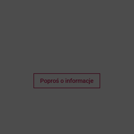
Myślisz, że to może być
dom Twoich marzeń?
Każde pragnienie
zaczyna się od
pierwszego kroku!
Poproś o informacje