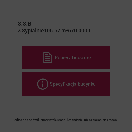
3.3.B
3 Sypialnie
106.67 m²
670.000 €
Pobierz broszurę
Specyfikacja budynku
*Zdjęcia do celów ilustracyjnych. Mogą ulec zmianie. Nie są one objęte umową.