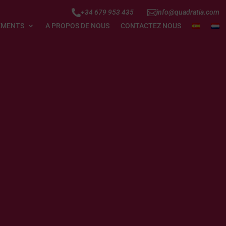


+34 679 953 435
info@quadratia.com
EMENTS
A PROPOS DE NOUS
CONTACTEZ NOUS