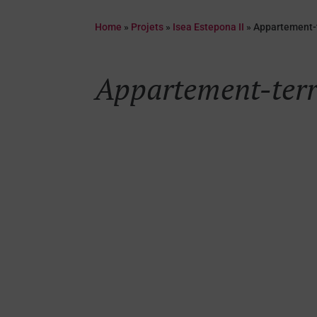
Home
»
Projets
»
Isea Estepona II
»
Appartement-
Appartement-ter