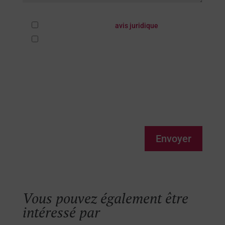
* Champs obligatoires
* J'ai lu et j'accepte les
avis juridique
J'accepte d'être contacté(e) pour me proposer des
produits et services en rapport avec ceux
demandés et pour me conserver en tant que client.
Le responsable du traitement des données personnelles fournies par le biais du
formulaire de contact est QUADRATIA CONSULTANTS, S.L. (QUADRATIA), qui a
un intérêt légitime et qui obtient votre consentement pour les traiter afin de
répondre aux demandes qui y sont soumises. Les prestataires de services de
QUADRATIA et/ou les entreprises dont les produits/services sont gérés par
QUADRATIA peuvent avoir accès à vos données personnelles. Ils disposent d'un
droit d'accès, de rectification et de suppression de vos données, ainsi que
d'autres droits, comme expliqué dans les informations complémentaires sur la
vie privée.
Envoyer
Vous pouvez également être
intéressé par