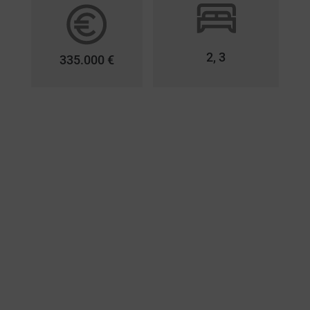
2, 3
335.000 €
Et vous, voulez-vous être l'un des
chanceux à vous perdre dans les
vues magnifiques et l'odeur de la mer
au bord de la mer ? Allonbay Hills?
Ne manquez pas cette opportunité