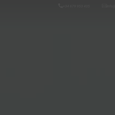


+34 679 953 435
info