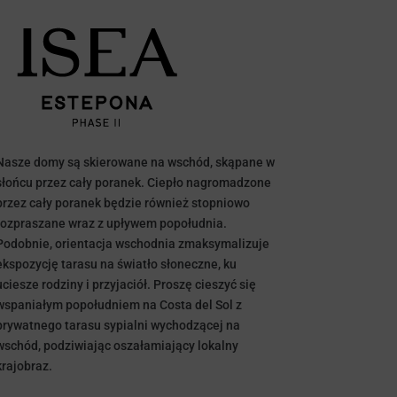
Nasze domy są skierowane na wschód, skąpane w
słońcu przez cały poranek. Ciepło nagromadzone
przez cały poranek będzie również stopniowo
rozpraszane wraz z upływem popołudnia.
Podobnie, orientacja wschodnia zmaksymalizuje
ekspozycję tarasu na światło słoneczne, ku
uciesze rodziny i przyjaciół. Proszę cieszyć się
wspaniałym popołudniem na Costa del Sol z
prywatnego tarasu sypialni wychodzącej na
wschód, podziwiając oszałamiający lokalny
krajobraz.