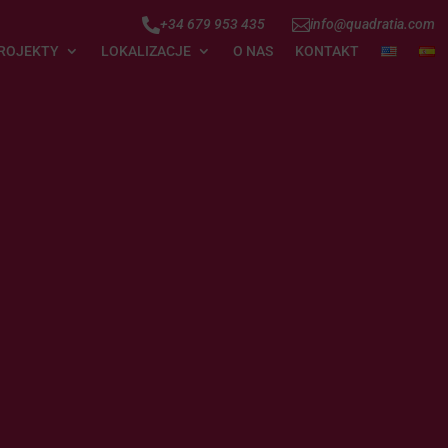


+34 679 953 435
info@quadratia.com
ROJEKTY
LOKALIZACJE
O NAS
KONTAKT