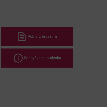
Pobierz broszurę
Specyfikacja budynku