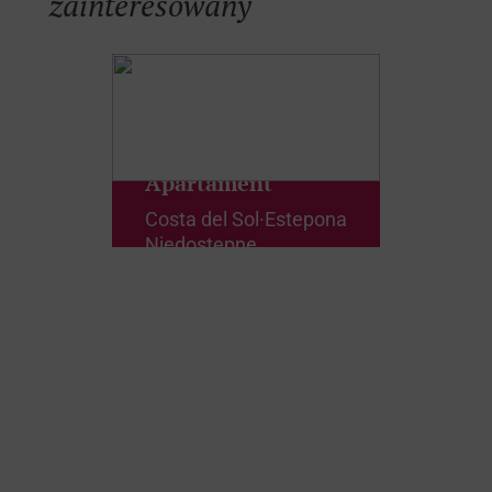
zainteresowany
Apartament
Costa del Sol
·
Estepona
Niedostępne
Myślisz, że to może być
dom Twoich marzeń?