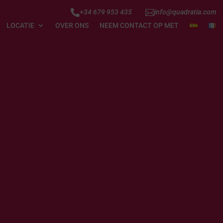


+34 679 953 435
info@quadratia.com
LOCATIE
OVER ONS
NEEM CONTACT OP MET