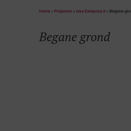
Home
»
Projecten
»
Isea Estepona II
»
Begane gr
Begane grond