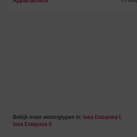
Appartement
2-3 sla
Bekijk meer woningtypen in:
Isea Estepona I
,
Isea Estepona II