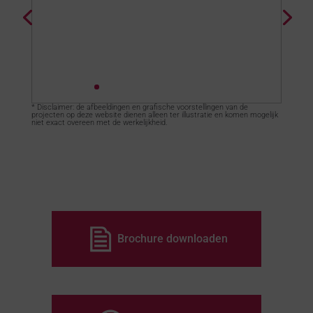
* Disclaimer: de afbeeldingen en grafische voorstellingen van de
projecten op deze website dienen alleen ter illustratie en komen mogelijk
niet exact overeen met de werkelijkheid.
Brochure downloaden