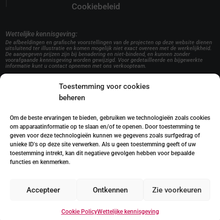
|
Cookiebeleid
Wettelijke kennisgeving:
De afbeeldingen en grafische voorstellingen van de projecten op deze website dienen
uitsluitend ter illustratie en komen mogelijk niet exact overeen met de werkelijkheid.
De aangegeven prijzen zijn bij benadering en niet-bindend, en kunnen zonder
voorafgaande kennisgeving worden gewijzigd. Voor gedetailleerde en bijgewerkte
informatie kunt u contact opnemen met ons verkoopteam.
Toestemming voor cookies
beheren
Om de beste ervaringen te bieden, gebruiken we technologieën zoals cookies
om apparaatinformatie op te slaan en/of te openen. Door toestemming te
geven voor deze technologieën kunnen we gegevens zoals surfgedrag of
unieke ID's op deze site verwerken. Als u geen toestemming geeft of uw
toestemming intrekt, kan dit negatieve gevolgen hebben voor bepaalde
functies en kenmerken.
Accepteer
Ontkennen
Zie voorkeuren
Cookie Policy
Wettelijke kennisgeving