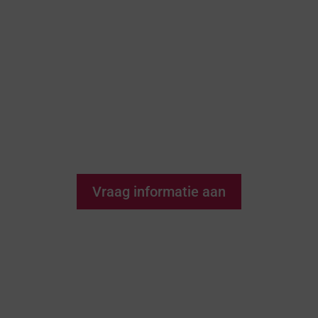
En jij, wil jij een van de gelukkigen
zijn om jezelf te verliezen in het
prachtige uitzicht en de geur van de
zee bij Isea Estepona III? Mis deze
unieke kans niet!
Vraag informatie aan