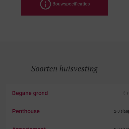
Bouwspecificaties
Homes
Soorten huisvesting
Begane grond
3 
Penthouse
2-3 sla