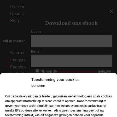
Over ons
M
Quadratia Investeringspartners
Blog
Download ons ebook
Naam
Wil je chatten?
E-mail
Neem contact op met
Instagram
Facebook
*Ik heb de
juridische kennisgeving
gelezen
LinkedIn
en ik accepteer deze
Toestemming voor cookies
YouTube
Ik ga ermee akkoord gecontacteerd te
beheren
Pinterest
worden om mij producten en diensten aan te
bieden die verband houden met de
aangevraagde en om mij als klant te
Om de beste ervaringen te bieden, gebruiken we technologieën zoals cookies
behouden.
om apparaatinformatie op te slaan en/of te openen. Door toestemming te
© Quadratia 2026
Wettelijke kennisgeving
geven voor deze technologieën kunnen we gegevens zoals surfgedrag of
De verwerkingsverantwoordelijke voor de via het contactformulier
|
unieke ID's op deze site verwerken. Als u geen toestemming geeft of uw
verstrekte persoonsgegevens is QUADRATIA CONSULTANTS, S.L.
Cookiebeleid
(QUADRATIA), die een legitiem belang heeft en uw toestemming
toestemming intrekt, kan dit negatieve gevolgen hebben voor bepaalde
verkrijgt om deze te verwerken om te reageren op de daarin gestelde