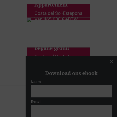
Appartement
Costa del Sol
·
Estepona
Van
465.000 € +BTW
Begane grond
Costa del Sol
·
Estepona
M
Van
450.000 € +BTW
Download ons ebook
Naam
E-mail
Denkt u dat dit het huis