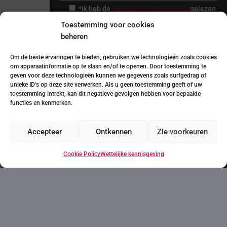
van uw dromen kan
*Ik heb de
juridische kennisgeving
gelezen
zijn? Elke wens begint
en ik accepteer deze
Toestemming voor cookies
met een eerste stap!
Ik ga ermee akkoord gecontacteerd te
beheren
worden om mij producten en diensten aan te
bieden die verband houden met de
aangevraagde en om mij als klant te
Om de beste ervaringen te bieden, gebruiken we technologieën zoals cookies
behouden.
om apparaatinformatie op te slaan en/of te openen. Door toestemming te
geven voor deze technologieën kunnen we gegevens zoals surfgedrag of
Vraag informatie aan
De verwerkingsverantwoordelijke voor de via het contactformulier
unieke ID's op deze site verwerken. Als u geen toestemming geeft of uw
verstrekte persoonsgegevens is QUADRATIA CONSULTANTS, S.L.
(QUADRATIA), die een legitiem belang heeft en uw toestemming
toestemming intrekt, kan dit negatieve gevolgen hebben voor bepaalde
verkrijgt om deze te verwerken om te reageren op de daarin gestelde
vragen. Dienstverleners van QUADRATIA en/of bedrijven waarvan de
functies en kenmerken.
producten/diensten door QUADRATIA worden beheerd, kunnen
toegang hebben tot uw persoonsgegevens. U hebt het recht op
inzage, rectificatie en verwijdering van uw gegevens, evenals andere
rechten, zoals uitgelegd in de aanvullende privacy-informatie.
Accepteer
Ontkennen
Zie voorkeuren
Downloaden
Cookie Policy
Wettelijke kennisgeving