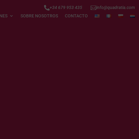


+34 679 953 435
info@quadratia.com
NES
SOBRE NOSOTROS
CONTACTO