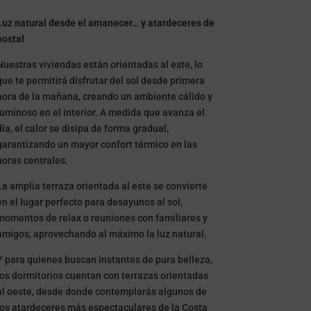
Luz natural desde el amanecer… y atardeceres de
postal
Nuestras viviendas están orientadas al este, lo
que te permitirá disfrutar del sol desde primera
hora de la mañana, creando un ambiente cálido y
luminoso en el interior. A medida que avanza el
día, el calor se disipa de forma gradual,
garantizando un mayor confort térmico en las
horas centrales.
La amplia terraza orientada al este se convierte
en el lugar perfecto para desayunos al sol,
momentos de relax o reuniones con familiares y
amigos, aprovechando al máximo la luz natural.
Y para quienes buscan instantes de pura belleza,
los dormitorios cuentan con terrazas orientadas
al oeste, desde donde contemplarás algunos de
los atardeceres más espectaculares de la Costa