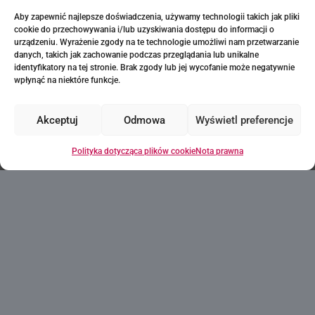
Costa Blanca
·
Allonbay Villajoyosa
Aby zapewnić najlepsze doświadczenia, używamy technologii takich jak pliki
Niedostępne
cookie do przechowywania i/lub uzyskiwania dostępu do informacji o
urządzeniu. Wyrażenie zgody na te technologie umożliwi nam przetwarzanie
danych, takich jak zachowanie podczas przeglądania lub unikalne
identyfikatory na tej stronie. Brak zgody lub jej wycofanie może negatywnie
wpłynąć na niektóre funkcje.
Akceptuj
Odmowa
Wyświetl preferencje
Myślisz, że to może być
Polityka dotycząca plików cookie
Nota prawna
dom Twoich marzeń?
Każde pragnienie
zaczyna się od
pierwszego kroku!
Poproś o informacje