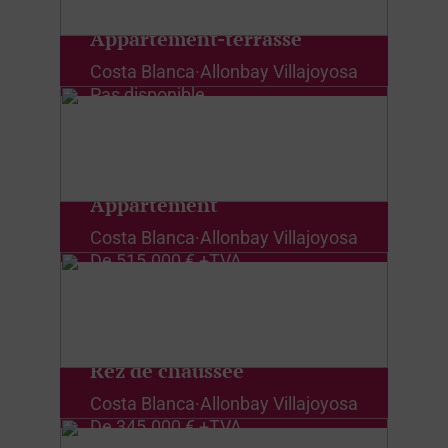
Appartement-terrasse
Costa Blanca
·
Allonbay Villajoyosa
Pas disponible
Appartement
Costa Blanca
·
Allonbay Villajoyosa
De
515.000 € +TVA
Rez de chaussée
Costa Blanca
·
Allonbay Villajoyosa
De
345.000 € +TVA