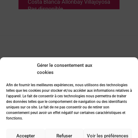
Costa Blanca
·
Allonbay Villajoyosa
Pas disponible
Pensez-vous que cela
Gérer le consentement aux
pourrait être la maison
cookies
de vos rêves ? Toute
Afin de fournir les meilleures expériences, nous utilisons des technologies
telles que les cookies pour stocker et/ou accéder aux informations relatives à
envie commence par un
l'appareil. Le fait de consentir à ces technologies nous permettra de traiter
des données telles que le comportement de navigation ou des identifiants
premier pas !
uniques sur ce site. Le fait de ne pas consentir ou de retirer son
consentement peut avoir un effet négatif sur certaines caractéristiques et
fonctions.
Pide información
Accepter
Refuser
Voir les préférences