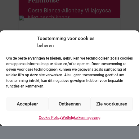
Penthouse
Costa Blanca
·
Allonbay Villajoyosa
Niet beschikbaar
Toestemming voor cookies
beheren
Penthouse
Om de beste ervaringen te bieden, gebruiken we technologieën zoals cookies
Costa Blanca
·
Allonbay Villajoyosa
om apparaatinformatie op te slaan en/of te openen. Door toestemming te
Niet beschikbaar
geven voor deze technologieën kunnen we gegevens zoals surfgedrag of
unieke ID's op deze site verwerken. Als u geen toestemming geeft of uw
toestemming intrekt, kan dit negatieve gevolgen hebben voor bepaalde
functies en kenmerken.
Accepteer
Ontkennen
Zie voorkeuren
Cookie Policy
Wettelijke kennisgeving
Denkt u dat dit het huis
van uw dromen kan