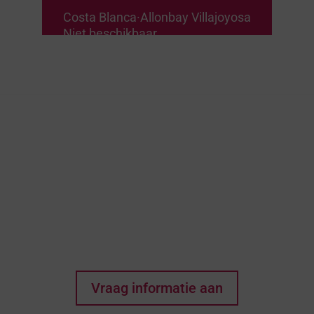
Costa Blanca
·
Allonbay Villajoyosa
Niet beschikbaar
Denkt u dat dit het huis
van uw dromen kan
zijn? Elke wens begint
met een eerste stap!
Vraag informatie aan