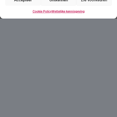
Cookie Policy
Wettelijke kennisgeving
* Verplichte velden
* Ik heb de
juridische kennisgeving
gelezen en
accepteer deze.
Ik ga ermee akkoord gecontacteerd te worden om
mij producten en diensten aan te bieden die
verband houden met de aangevraagde en om mij