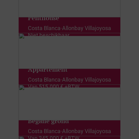
Penthouse
Costa Blanca
·
Allonbay Villajoyosa
Niet beschikbaar
Appartement
Costa Blanca
·
Allonbay Villajoyosa
Van
515.000 € +BTW
Begane grond
Costa Blanca
·
Allonbay Villajoyosa
Van
345.000 € +BTW