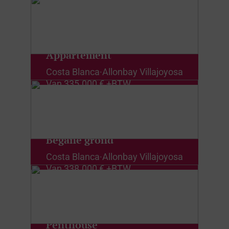
Appartement
Costa Blanca
·
Allonbay Villajoyosa
Van
335.000 € +BTW
Begane grond
Costa Blanca
·
Allonbay Villajoyosa
Van
338.000 € +BTW
Penthouse