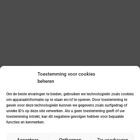
Toestemming voor cookies
Neem contact met ons op
beheren
Om de beste ervaringen te bieden, gebruiken we technologieën zoals cookies
om apparaatinformatie op te slaan en/of te openen. Door toestemming te
geven voor deze technologieën kunnen we gegevens zoals surfgedrag of
unieke ID's op deze site verwerken. Als u geen toestemming geeft of uw
toestemming intrekt, kan dit negatieve gevolgen hebben voor bepaalde
functies en kenmerken.
+34
Accepteer
Ontkennen
Zie voorkeuren