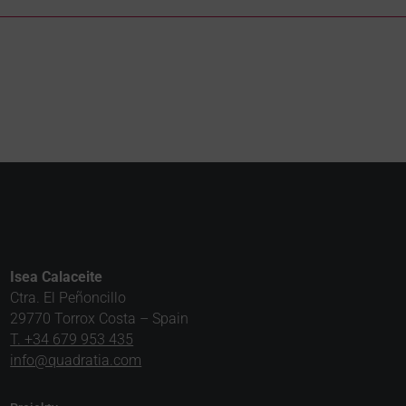
Isea Calaceite
Ctra. El Peñoncillo
29770 Torrox Costa – Spain
T. +34 679 953 435
info@quadratia.com