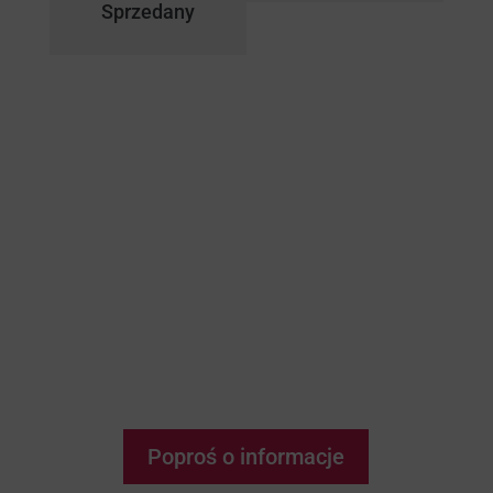
Sprzedany
A ty, czy chcesz być jednym ze
szczęśliwców, którzy zatracą się w
cudownych widokach i zapachu
morza w Isea Calaceite? Nie przegap
tej wyjątkowej okazji!
Poproś o informacje