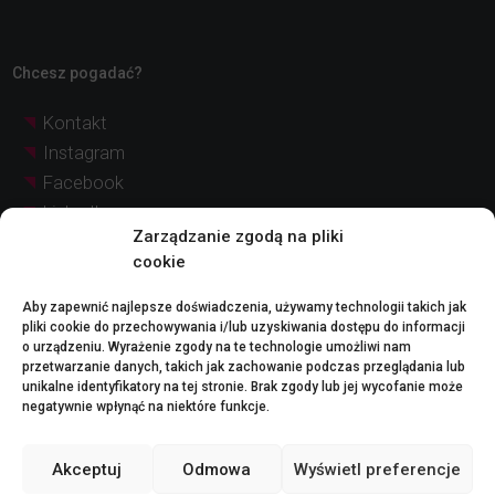
Chcesz pogadać?
Kontakt
Instagram
Facebook
LinkedIn
Zarządzanie zgodą na pliki
YouTube
cookie
Pinterest
Aby zapewnić najlepsze doświadczenia, używamy technologii takich jak
pliki cookie do przechowywania i/lub uzyskiwania dostępu do informacji
© Quadratia
Nota prawna
o urządzeniu. Wyrażenie zgody na te technologie umożliwi nam
2026 |
przetwarzanie danych, takich jak zachowanie podczas przeglądania lub
Polityka dotycząca plików cookie (UE)
unikalne identyfikatory na tej stronie. Brak zgody lub jej wycofanie może
negatywnie wpłynąć na niektóre funkcje.
Nota prawna:
Zdjęcia i reprezentacje graficzne projektów przedstawione na tej stronie internetowej
Akceptuj
Odmowa
Wyświetl preferencje
służą wyłącznie celom ilustracyjnym i mogą nie odpowiadać rzeczywistości. Podane
ceny są przybliżone i niewiążące i mogą ulec zmianie bez powiadomienia. W celu
uzyskania szczegółowych i aktualnych informacji prosimy o kontakt z naszym działem