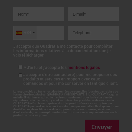
+34
J'accepte que Quadratia me contacte pour compléter
les informations relatives à la documentation que je
vais télécharger.
* J'ai lu et j'accepte les
mentions légales
J'accepte d'être contacté(e) pour me proposer des
produits et services en rapport avec ceux
demandés et pour me conserver en tant que client.
Le responsable du traitement des données personnelles fournies par le biais du
formulaire de contact est QUADRATIA CONSULTANTS, S.L. (QUADRATIA), qui a
un intérêt légitime et qui obtient votre consentement pour les traiter afin de
répondre aux demandes qui y sont soumises. Les prestataires de services de
QUADRATIA et/ou les entreprises dont les produits/services sont gérés par
QUADRATIA peuvent avoir accès à vos données personnelles. Ils disposent d'un
droit d'accès, de rectification et de suppression de vos données, ainsi que
d'autres droits, comme expliqué dans les informations complémentaires sur la
protection de la vie privée.
Envoyer