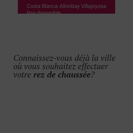
Costa Blanca
·
Allonbay Villajoyosa
Pas disponible
des villes à
Connaissez-vous déjà la ville
aimer
où vous souhaitez effectuer
votre
rez de chaussée
?