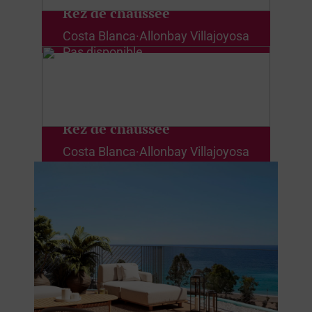
Rez de chaussée
Costa Blanca
·
Allonbay Villajoyosa
Pas disponible
Rez de chaussée
Costa Blanca
·
Allonbay Villajoyosa
De
340.000 € +TVA