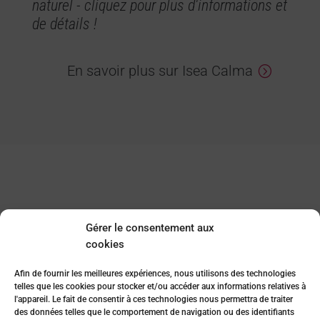
naturel - cliquez pour plus d'informations et
de détails !
En savoir plus sur Isea Calma
Pensez-vous que cela
Gérer le consentement aux
pourrait être la maison
cookies
de vos rêves ? Toute
Afin de fournir les meilleures expériences, nous utilisons des technologies
envie commence par un
telles que les cookies pour stocker et/ou accéder aux informations relatives à
l'appareil. Le fait de consentir à ces technologies nous permettra de traiter
premier pas !
des données telles que le comportement de navigation ou des identifiants