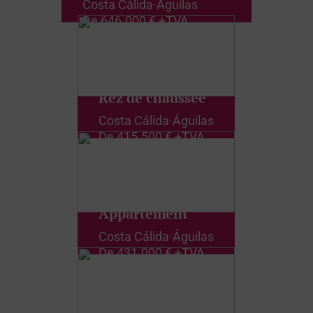
Costa Cálida
·
Águilas
De
646.000 € +TVA
Rez de chaussée
Costa Cálida
·
Águilas
De
415.500 € +TVA
Appartement
Costa Cálida
·
Águilas
De
431.000 € +TVA