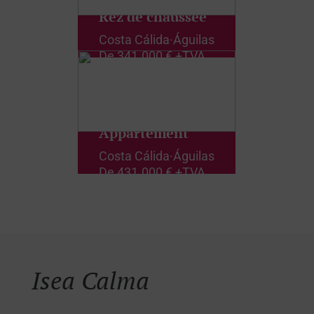
Rez de chaussée
Costa Cálida
·
Águilas
De
341.000 € +TVA
Appartement
Costa Cálida
·
Águilas
De
431.000 € +TVA
Isea Calma