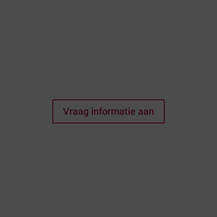
Denkt u dat dit het huis
van uw dromen kan
zijn? Elke wens begint
met een eerste stap!
Vraag informatie aan