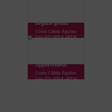
Begane grond
Costa Cálida
·
Águilas
Van
341.000 € +BTW
Appartement
Costa Cálida
·
Águilas
Van
431.000 € +BTW