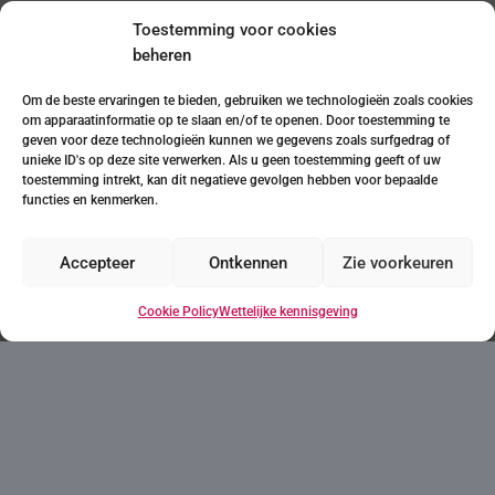
Toestemming voor cookies
beheren
Neem contact met ons op
Om de beste ervaringen te bieden, gebruiken we technologieën zoals cookies
om apparaatinformatie op te slaan en/of te openen. Door toestemming te
geven voor deze technologieën kunnen we gegevens zoals surfgedrag of
unieke ID's op deze site verwerken. Als u geen toestemming geeft of uw
toestemming intrekt, kan dit negatieve gevolgen hebben voor bepaalde
functies en kenmerken.
Accepteer
Ontkennen
Zie voorkeuren
+34
Cookie Policy
Wettelijke kennisgeving