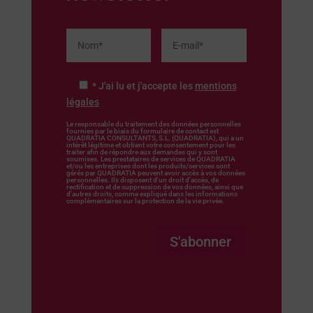
* J'ai lu et j'accepte les
mentions
légales
Le responsable du traitement des données personnelles
fournies par le biais du formulaire de contact est
QUADRATIA CONSULTANTS, S.L. (QUADRATIA), qui a un
intérêt légitime et obtient votre consentement pour les
traiter afin de répondre aux demandes qui y sont
soumises. Les prestataires de services de QUADRATIA
et/ou les entreprises dont les produits/services sont
gérés par QUADRATIA peuvent avoir accès à vos données
personnelles. Ils disposent d'un droit d'accès, de
rectification et de suppression de vos données, ainsi que
d'autres droits, comme expliqué dans les informations
complémentaires sur la protection de la vie privée.
S'abonner