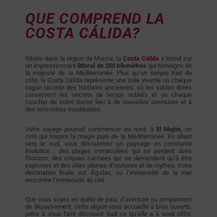
QUE COMPREND LA
COSTA CÁLIDA?
Située dans la région de Murcia, la
Costa Cálida
s’étend sur
un impressionnant
littoral de 250 kilomètres
qui témoigne de
la majesté de la Méditerranée. Plus qu’un simple trait de
côte, la Costa Cálida représente une toile vivante où chaque
vague raconte des histoires anciennes, où les sables dorés
conservent les secrets de temps oubliés et où chaque
coucher de soleil donne lieu à de nouvelles aventures et à
des rencontres inoubliables.
Votre voyage pourrait commencer au nord, à
El Mojón
, un
coin qui respire la magie pure de la Méditerranée. En allant
vers le sud, vous découvrirez un paysage en constante
évolution : des plages immaculées qui se perdent dans
l’horizon, des criques cachées qui ne demandent qu’à être
explorées et des villes pleines d’histoires et de mythes. Votre
destination finale est Águilas, où l’immensité de la mer
rencontre l’immensité du ciel.
Que vous soyez en quête de paix, d’aventure ou simplement
de dépaysement, cette région vous accueille à bras ouverts,
prête à vous faire découvrir tout ce qu’elle a à vous offrir.