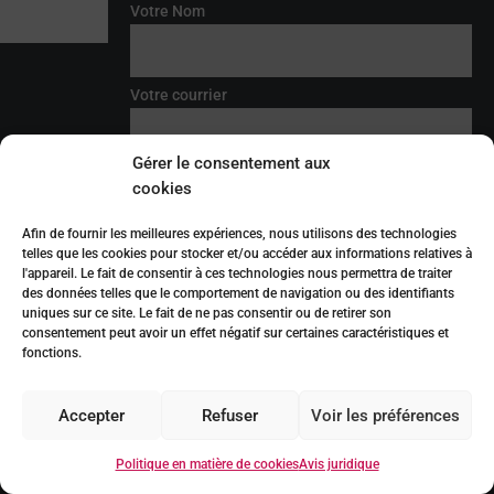
Votre Nom
Votre courrier
Gérer le consentement aux
* J'ai lu et j'accepte l'
avis juridique
cookies
Quadratia Building
J'accepte d'être contacté(e) pour me
Periodista Pirula Arderius, 4
proposer des produits et services en rapport
Afin de fournir les meilleures expériences, nous utilisons des technologies
avec ceux demandés et pour me conserver en
03001 Alicante, España
telles que les cookies pour stocker et/ou accéder aux informations relatives à
tant que client.
l'appareil. Le fait de consentir à ces technologies nous permettra de traiter
+34 965 14 53 10
Le responsable du traitement des données personnelles fournies par
des données telles que le comportement de navigation ou des identifiants
le biais du formulaire de contact est QUADRATIA CONSULTANTS,
uniques sur ce site. Le fait de ne pas consentir ou de retirer son
S.L. (QUADRATIA), qui a un intérêt légitime et qui obtient votre
info@quadratia.com
consentement pour les traiter afin de répondre aux demandes qui y
consentement peut avoir un effet négatif sur certaines caractéristiques et
sont soumises. Les prestataires de services de QUADRATIA et/ou les
entreprises dont les produits/services sont gérés par QUADRATIA
fonctions.
peuvent avoir accès à vos données personnelles. Ils disposent d'un
droit d'accès, de rectification et de suppression de vos données, ainsi
que d'autres droits, comme expliqué dans les informations
complémentaires sur la vie privée.
Projets
Accepter
Refuser
Voir les préférences
Télécharger
Développements à vendre
Politique en matière de cookies
Avis juridique
Emplacements