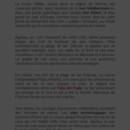
La Costa Cálida, située dans la région de Murcia, est
caressée par les eaux sereines de la
mer Méditerranée
et,
dans une partie spécifique, par l’unique
Mar Menor
, le plus
grand lac salé d’Europe. Comme nous l’avons déjà vu, cette
partie du littoral doit son nom, « Cálida » (chaude), au climat
ensoleillé qui la caractérise une bonne partie de l’année.
Águilas, un coin charmant de cette côte, abrite plusieurs
plages qui font le bonheur de ses visiteurs. Plus
concrètement, la
plage de las Delicias
à Águilas est un
excellent exemple. Avec son sable fin et doré et ses eaux
cristallines, c’est l’endroit idéal pour se détendre et s’amuser.
La qualité de ses eaux, ses services et son ambiance
familiale en font une destination estivale privilégiée.
De même, non loin de la plage de las Delicias, se trouve
l’énigmatique
Playa Amarilla
, une oasis pour les amoureux du
soleil et de la mer. Depuis la côte, le regard est
inévitablement attiré par
l’Isla del Fraile
, un îlot proéminent
qui émerge de la mer et qui a été le témoin silencieux de
l’histoire locale au cours des siècles.
Tout autour, les vestiges d’anciennes civilisations racontent
des histoires du passé. Les
sites archéologiques
des
environs offrent une occasion unique d’explorer les traces de
ceux qui ont habité cette terre avant nous. Águilas et ses
environs sont sans aucun doute un trésor que tout visiteur de