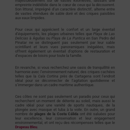
majestueusement sur de vastes kilomètres, laissant une
empreinte indélébile dans le cœur de ceux qui la découvrent.
Son littoral, imprégné d’un caractère distinctif, alterne entre
de vastes étendues de sable doré et des criques paisibles
aux eaux limpides.
Pour ceux qui apprécient le confort et un large éventail
d’équipements, les plages urbaines telles que
Playa de Las
Delicias
à Águilas ou
Playa de La Puntica
en San Pedro del
Pinatar ne se distinguent pas seulement par leur sable
scintillant et leurs vues panoramiques inégalées, mais
offrent également un éventail d’options de restauration et
d’espaces de loisirs pour toute la famille.
En revanche, si vous recherchez une oasis de tranquillité en
harmonie avec l’environnement naturel, des criques cachées
telles que la
Cala Cortina
près de Cartagena sont l’endroit
idéal pour se déconnecter de l’agitation quotidienne et
s’immerger dans un cadre maritime authentique.
Ces côtes ne sont pas seulement un paradis pour ceux qui
recherchent un moment de détente au soleil, mais aussi le
cadre idéal pour une variété de sports nautiques, de la
plongée avec masque et tuba à la voile. En outre, un grand
nombre de
plages de la Costa Cálida
ont été saluées pour
leur excellence, leur conservation et leur engagement
environnemental, et ont reçu des récompenses telles que le
Drapeau Bleu
.