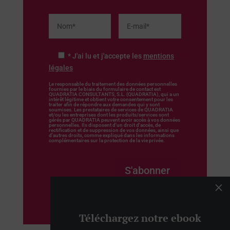
* J'ai lu et j'accepte les
mentions
légales
Le responsable du traitement des données personnelles
fournies par le biais du formulaire de contact est
QUADRATIA CONSULTANTS, S.L. (QUADRATIA), qui a un
intérêt légitime et obtient votre consentement pour les
traiter afin de répondre aux demandes qui y sont
soumises. Les prestataires de services de QUADRATIA
et/ou les entreprises dont les produits/services sont
gérés par QUADRATIA peuvent avoir accès à vos données
personnelles. Ils disposent d'un droit d'accès, de
rectification et de suppression de vos données, ainsi que
d'autres droits, comme expliqué dans les informations
complémentaires sur la protection de la vie privée.
S'abonner
M
Téléchargez notre ebook