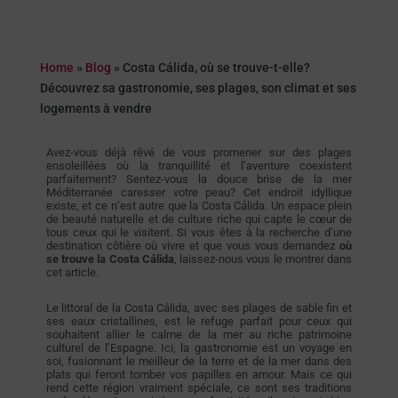
Home
»
Blog
»
Costa Cálida, où se trouve-t-elle?
Découvrez sa gastronomie, ses plages, son climat et ses
logements à vendre
Avez-vous déjà rêvé de vous promener sur des plages
ensoleillées où la tranquillité et l’aventure coexistent
parfaitement? Sentez-vous la douce brise de la mer
Méditerranée caresser votre peau? Cet endroit idyllique
existe, et ce n’est autre que la Costa Cálida. Un espace plein
de beauté naturelle et de culture riche qui capte le cœur de
tous ceux qui le visitent. Si vous êtes à la recherche d’une
destination côtière où vivre et que vous vous demandez
où
se trouve la Costa Cálida
, laissez-nous vous le montrer dans
cet article.
Le littoral de la Costa Cálida, avec ses plages de sable fin et
ses eaux cristallines, est le refuge parfait pour ceux qui
souhaitent allier le calme de la mer au riche patrimoine
culturel de l’Espagne. Ici, la gastronomie est un voyage en
soi, fusionnant le meilleur de la terre et de la mer dans des
plats qui feront tomber vos papilles en amour. Mais ce qui
rend cette région vraiment spéciale, ce sont ses traditions