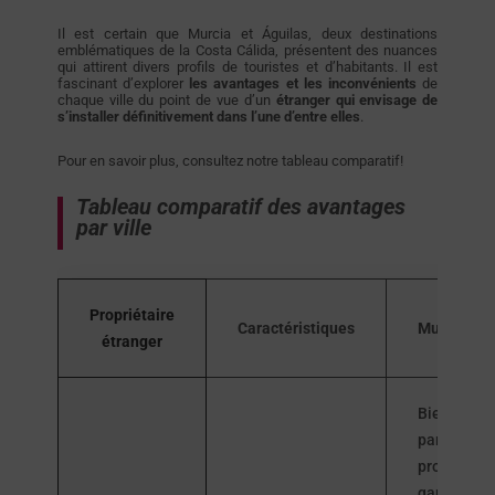
Il est certain que Murcia et Águilas, deux destinations
emblématiques de la Costa Cálida, présentent des nuances
qui attirent divers profils de touristes et d’habitants. Il est
fascinant d’explorer
les avantages et les inconvénients
de
chaque ville du point de vue d’un
étranger qui envisage de
s’installer définitivement dans l’une d’entre elles
.
Pour en savoir plus, consultez notre tableau comparatif!
Tableau comparatif des avantages
par ville
Propriétaire
Caractéristiques
Murcia
étranger
Bien desse
par un aér
proche, de
gares