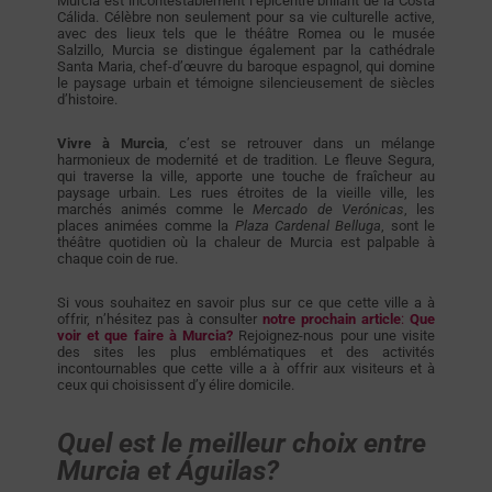
Murcia est incontestablement l’épicentre brillant de la Costa
Cálida. Célèbre non seulement pour sa vie culturelle active,
avec des lieux tels que le théâtre Romea ou le musée
Salzillo, Murcia se distingue également par la cathédrale
Santa Maria, chef-d’œuvre du baroque espagnol, qui domine
le paysage urbain et témoigne silencieusement de siècles
d’histoire.
Vivre à Murcia
, c’est se retrouver dans un mélange
harmonieux de modernité et de tradition. Le fleuve Segura,
qui traverse la ville, apporte une touche de fraîcheur au
paysage urbain. Les rues étroites de la vieille ville, les
marchés animés comme le
Mercado de Verónicas
, les
places animées comme la
Plaza Cardenal Belluga
, sont le
théâtre quotidien où la chaleur de Murcia est palpable à
chaque coin de rue.
Si vous souhaitez en savoir plus sur ce que cette ville a à
offrir, n’hésitez pas à consulter
notre prochain article
:
Que
voir et que faire à Murcia?
Rejoignez-nous pour une visite
des sites les plus emblématiques et des activités
incontournables que cette ville a à offrir aux visiteurs et à
ceux qui choisissent d’y élire domicile.
Quel est le meilleur choix entre
Murcia et Águilas?