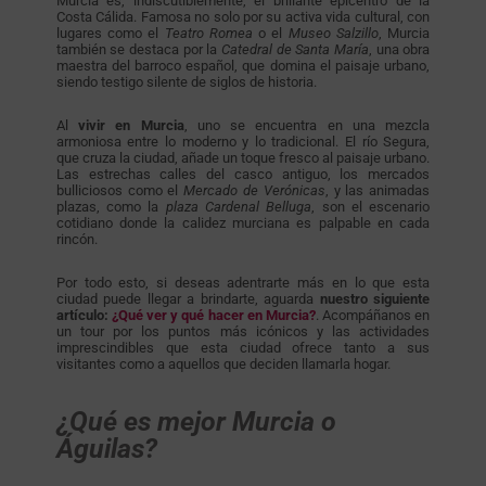
Murcia es, indiscutiblemente, el brillante epicentro de la
Costa Cálida. Famosa no solo por su activa vida cultural, con
lugares como el
Teatro Romea
o el
Museo Salzillo
, Murcia
también se destaca por la
Catedral de Santa María
, una obra
maestra del barroco español, que domina el paisaje urbano,
siendo testigo silente de siglos de historia.
Al
vivir en Murcia
, uno se encuentra en una mezcla
armoniosa entre lo moderno y lo tradicional. El río Segura,
que cruza la ciudad, añade un toque fresco al paisaje urbano.
Las estrechas calles del casco antiguo, los mercados
bulliciosos como el
Mercado de Verónicas
, y las animadas
plazas, como la
plaza Cardenal Belluga
, son el escenario
cotidiano donde la calidez murciana es palpable en cada
rincón.
Por todo esto, si deseas adentrarte más en lo que esta
ciudad puede llegar a brindarte, aguarda
nuestro siguiente
artículo:
¿Qué ver y qué hacer en Murcia?
. Acompáñanos en
un tour por los puntos más icónicos y las actividades
imprescindibles que esta ciudad ofrece tanto a sus
visitantes como a aquellos que deciden llamarla hogar.
¿Qué es mejor Murcia o
Águilas?