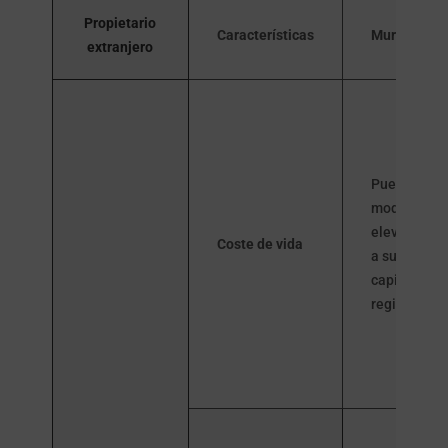
Propietario
Características
Murcia
extranjero
Puede ser
moderadam
elevado deb
Coste de vida
a su estatus
capital de l
región.