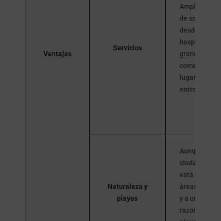
Amplia varie
de servicios,
desde
hospitales h
Servicios
Ventajas
grandes cent
comerciales 
lugares de
entretenimie
Aunque es u
ciudad interio
está cerca d
Naturaleza y
áreas natura
playas
y a una dista
razonable de