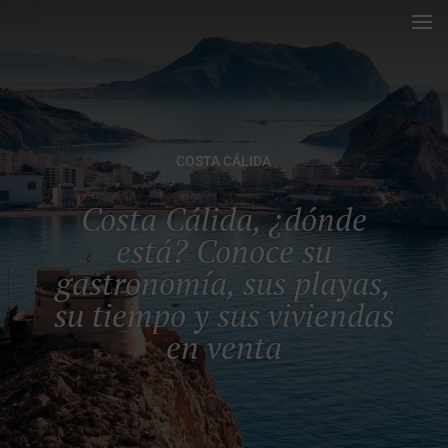
COSTA CÁLIDA
Costa Cálida, ¿dónde
está? Conoce su
gastronomía, sus playas,
su tiempo y sus viviendas
en venta