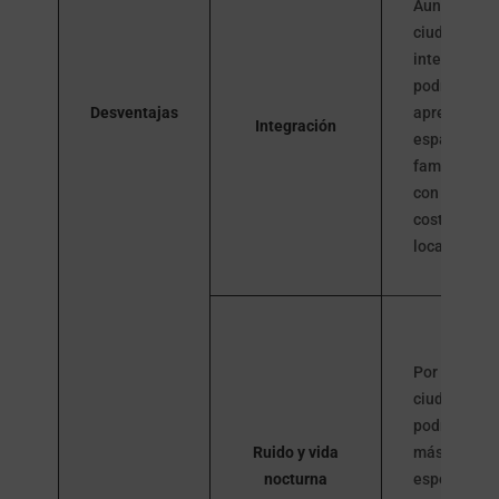
Aunque es 
ciudad abier
integrarse
podría reque
Desventajas
aprender
Integración
español y
familiarizar
con las
costumbres
locales.
Por ser una
ciudad activ
podría habe
Ruido y vida
más ruido,
nocturna
especialme