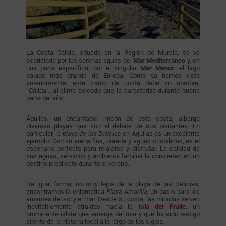
La Costa Cálida, situada en la Región de Murcia, se ve
acariciada por las serenas aguas del
Mar Mediterráneo
y, en
una parte específica, por el singular
Mar Menor
, el lago
salado más grande de Europa. Como ya hemos visto
anteriormente, este tramo de costa debe su nombre,
“Cálida”, al clima soleado que la caracteriza durante buena
parte del año.
Águilas, un encantador rincón de esta costa, alberga
diversas playas que son el deleite de sus visitantes. En
particular, la
playa de las Delicias
en Águilas es un excelente
ejemplo. Con su arena fina, dorada y aguas cristalinas, es el
escenario perfecto para relajarse y disfrutar. La calidad de
sus aguas, servicios y ambiente familiar la convierten en un
destino predilecto durante el verano.
De igual forma, no muy lejos de la playa de las Delicias,
encontramos la enigmática
Playa Amarilla
, un oasis para los
amantes del sol y el mar. Desde su costa, las miradas se ven
inevitablemente atraídas hacia la
Isla del Fraile
, un
prominente islote que emerge del mar y que ha sido testigo
silente de la historia local a lo largo de los siglos.