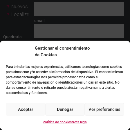
Nuevos desarrollos en venta
Localizaciones
email
Quadratia
*He leido y acepto el
aviso legal
Gestionar el consentimiento
Sobre nosotros
Acepto ser contactado para ofrecerme
de Cookies
productos y servicios relacionados con los
Quadratia Investment Partners
solicitados y fidelizarme como cliente.
Blog
Para brindar las mejores experiencias, utilizamos tecnologías como cookies
El responsable del tratamiento de los datos personales facilitados a
través del formulario de contacto es QUADRATIA CONSULTANTS,
para almacenar y/o acceder a información del dispositivo. El consentimiento
S.L. (QUADRATIA), quien tiene un interés legítimo y recaba su
consentimiento para tratarlos con la finalidad de dar respuesta a las
para estas tecnologías nos permitirá procesar datos como el
consultas planteadas en los mismos. Podrán acceder a sus datos
comportamiento de navegación o identificaciones únicas en este sitio. No
personales los prestadores de servicios de QUADRATIA y/o
Sociedades cuyos productos/servicios sean gestionados por
dar su consentimiento o retirarlo puede afectar negativamente a ciertas
¿Hablamos?
QUADRATIA. Tiene derecho a acceder, rectificar y suprimir sus datos,
así como otros derechos, tal y como se explica en la información
características y funciones.
adicional sobre privacidad.
Contacto
Descargar
Instagram
Aceptar
Denegar
Ver preferencias
Facebook
Política de cookies
Nota legal
LinkedIn