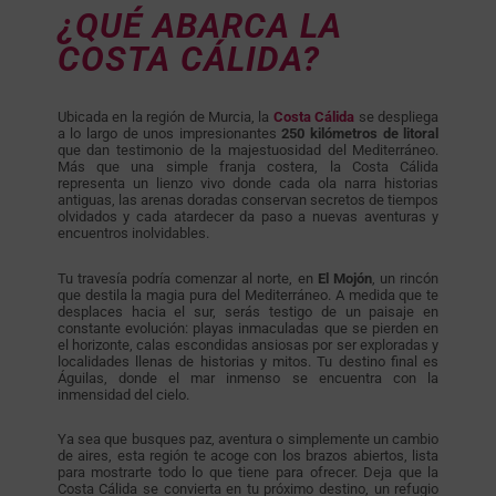
¿QUÉ ABARCA LA
COSTA CÁLIDA?
Ubicada en la región de Murcia, la
Costa Cálida
se despliega
a lo largo de unos impresionantes
250 kilómetros de litoral
que dan testimonio de la majestuosidad del Mediterráneo.
Más que una simple franja costera, la Costa Cálida
representa un lienzo vivo donde cada ola narra historias
antiguas, las arenas doradas conservan secretos de tiempos
olvidados y cada atardecer da paso a nuevas aventuras y
encuentros inolvidables.
Tu travesía podría comenzar al norte, en
El
Mojón
, un rincón
que destila la magia pura del Mediterráneo. A medida que te
desplaces hacia el sur, serás testigo de un paisaje en
constante evolución: playas inmaculadas que se pierden en
el horizonte, calas escondidas ansiosas por ser exploradas y
localidades llenas de historias y mitos. Tu destino final es
Águilas, donde el mar inmenso se encuentra con la
inmensidad del cielo.
Ya sea que busques paz, aventura o simplemente un cambio
de aires, esta región te acoge con los brazos abiertos, lista
para mostrarte todo lo que tiene para ofrecer. Deja que la
Costa Cálida se convierta en tu próximo destino, un refugio