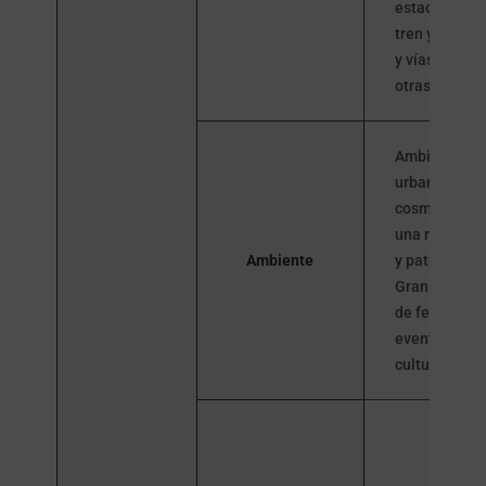
estaciones d
tren y autob
y vías rápida
otras ciudad
Ambiente
urbano y
cosmopolita 
una rica hist
Ambiente
y patrimonio.
Gran cantida
de festivales
eventos
culturales.