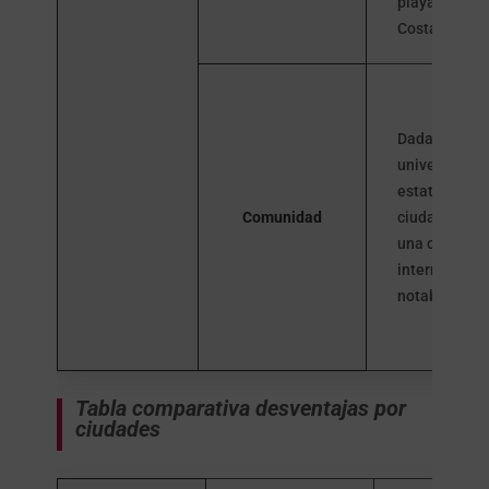
playas de la
Costa Cálida
Dada su
universidad 
estatus de
Comunidad
ciudad, tiene
una comunid
internaciona
notable.
Tabla comparativa desventajas por
ciudades