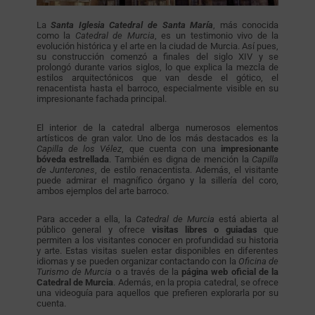
La
Santa Iglesia Catedral de Santa María
, más conocida
como la
Catedral de Murcia
, es un testimonio vivo de la
evolución histórica y el arte en la ciudad de Murcia. Así pues,
su construcción comenzó a finales del siglo XIV y se
prolongó durante varios siglos, lo que explica la mezcla de
estilos arquitectónicos que van desde el gótico, el
renacentista hasta el barroco, especialmente visible en su
impresionante fachada principal.
El interior de la catedral alberga numerosos elementos
artísticos de gran valor. Uno de los más destacados es la
Capilla de los Vélez
, que cuenta con una
impresionante
bóveda estrellada
. También es digna de mención la
Capilla
de Junterones
, de estilo renacentista. Además, el visitante
puede admirar el magnífico órgano y la sillería del coro,
ambos ejemplos del arte barroco.
Para acceder a ella, la
Catedral de Murcia
está abierta al
público general y ofrece
visitas libres o guiadas
que
permiten a los visitantes conocer en profundidad su historia
y arte. Estas visitas suelen estar disponibles en diferentes
idiomas y se pueden organizar contactando con la
Oficina de
Turismo de Murcia
o a través de la
página web oficial de la
Catedral de Murcia
. Además, en la propia catedral, se ofrece
una videoguía para aquellos que prefieren explorarla por su
cuenta.