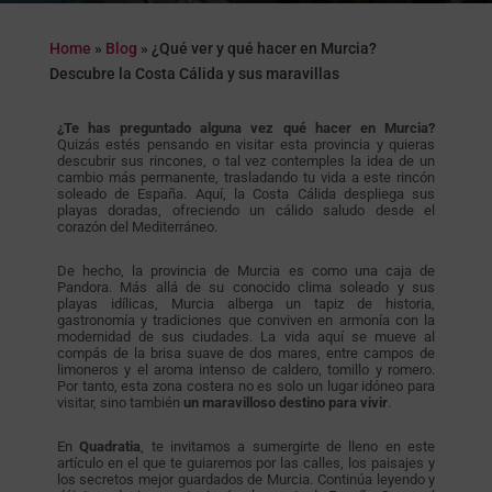
Home
»
Blog
»
¿Qué ver y qué hacer en Murcia?
Descubre la Costa Cálida y sus maravillas
¿Te has preguntado alguna vez qué hacer en Murcia?
Quizás estés pensando en visitar esta provincia y quieras
descubrir sus rincones, o tal vez contemples la idea de un
cambio más permanente, trasladando tu vida a este rincón
soleado de España. Aquí, la Costa Cálida despliega sus
playas doradas, ofreciendo un cálido saludo desde el
corazón del Mediterráneo.
De hecho, la provincia de Murcia es como una caja de
Pandora. Más allá de su conocido clima soleado y sus
playas idílicas, Murcia alberga un tapiz de historia,
gastronomía y tradiciones que conviven en armonía con la
modernidad de sus ciudades. La vida aquí se mueve al
compás de la brisa suave de dos mares, entre campos de
limoneros y el aroma intenso de caldero, tomillo y romero.
Por tanto, esta zona costera no es solo un lugar idóneo para
visitar, sino también
un maravilloso destino para vivir
.
En
Quadratia
, te invitamos a sumergirte de lleno en este
artículo en el que te guiaremos por las calles, los paisajes y
los secretos mejor guardados de Murcia. Continúa leyendo y