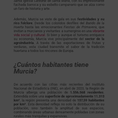
Santa Iglesia Catedral de Santa María
, con su impresionante
fachada barroca y su esbelto campanario que se alza como
un faro de historia y arte.
Además, Murcia se viste de gala en sus
festividades y su
rico folclore
. Desde los coloridos desfiles del
Bando de la
Huerta
hasta las emocionantes
Fiestas de Primavera
, que
invitan a murcianos y visitantes a sumergirse en una
vibrante
vida social y cultural
. Si bien y aunque el turismo enriquece
su economía, Murcia vive principalmente del
sector de la
agroindustria
. A través de las exportaciones de frutas y
verduras, esta ciudad transmite el sabor de la tradición
huertana a todos los rincones de Europa.
¿Cuántos habitantes tiene
Murcia?
De acuerdo con las cifras más recientes del Instituto
Nacional de Estadística (INE), en abril de 2023, la Región de
Murcia alberga una población de
1.556.568 residentes
.
Extendida sobre una
superficie de aproximadamente 11.313
km²
, la región presenta una densidad de
137,59 habitantes
por km²
. Esta densidad refleja no solo la distribución de su
población, sino también la amplitud de sus espacios,
combinando áreas urbanas densamente pobladas con zonas
rurales más tranquilas y expansivas.