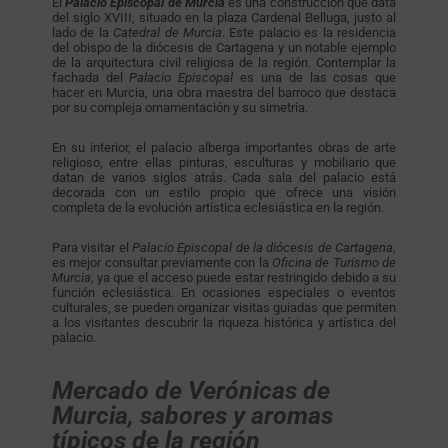
El
Palacio Episcopal de Murcia
es una construcción que data
del siglo XVIII, situado en la plaza Cardenal Belluga, justo al
lado de la
Catedral de Murcia
. Este palacio es la residencia
del obispo de la diócesis de Cartagena y un notable ejemplo
de la arquitectura civil religiosa de la región. Contemplar la
fachada del
Palacio Episcopal
es una de las cosas que
hacer en Murcia, una obra maestra del barroco que destaca
por su compleja ornamentación y su simetría.
En su interior, el palacio alberga importantes obras de arte
religioso, entre ellas pinturas, esculturas y mobiliario que
datan de varios siglos atrás. Cada sala del palacio está
decorada con un estilo propio que ofrece una visión
completa de la evolución artística eclesiástica en la región.
Para visitar el
Palacio Episcopal de la diócesis de Cartagena
,
es mejor consultar previamente con la
Oficina de Turismo de
Murcia
, ya que el acceso puede estar restringido debido a su
función eclesiástica. En ocasiones especiales o eventos
culturales, se pueden organizar visitas guiadas que permiten
a los visitantes descubrir la riqueza histórica y artística del
palacio.
Mercado de Verónicas de
Murcia, sabores y aromas
típicos de la región