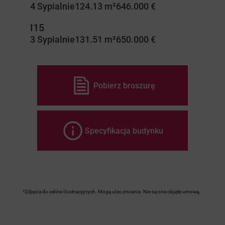
4 Sypialnie
124.13 m²
646.000 €
I15
3 Sypialnie
131.51 m²
650.000 €
Pobierz broszurę
Specyfikacja budynku
*Zdjęcia do celów ilustracyjnych. Mogą ulec zmianie. Nie są one objęte umową.