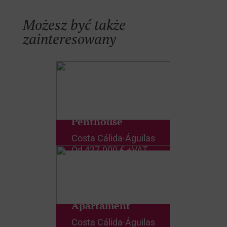
Możesz być także
zainteresowany
Penthouse
Costa Cálida
·
Águilas
Od
427.000 € +VAT
Apartament
Costa Cálida
·
Águilas