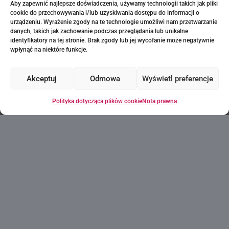
zaczyna się od
Aby zapewnić najlepsze doświadczenia, używamy technologii takich jak pliki
cookie do przechowywania i/lub uzyskiwania dostępu do informacji o
pierwszego kroku!
urządzeniu. Wyrażenie zgody na te technologie umożliwi nam przetwarzanie
danych, takich jak zachowanie podczas przeglądania lub unikalne
identyfikatory na tej stronie. Brak zgody lub jej wycofanie może negatywnie
wpłynąć na niektóre funkcje.
Poproś o informacje
Akceptuj
Odmowa
Wyświetl preferencje
Polityka dotycząca plików cookie
Nota prawna
Skontaktuj się z nami