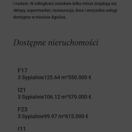
i nadzór. W odległości zaledwie kilku minut znajdują się
sklepy, supermarket, restauracje, kina i wszystkie usługi
dostępne w mieście Águilas.
Dostępne nieruchomości
F17
3 Sypialnie
125.64 m²
550.000 €
I21
3 Sypialnie
106.12 m²
579.000 €
F23
3 Sypialnie
99.97 m²
615.000 €
I11