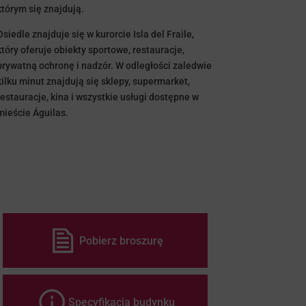
którym się znajdują.
Osiedle znajduje się w kurorcie Isla del Fraile,
który oferuje obiekty sportowe, restauracje,
prywatną ochronę i nadzór. W odległości zaledwie
kilku minut znajdują się sklepy, supermarket,
restauracje, kina i wszystkie usługi dostępne w
mieście Águilas.
Pobierz broszurę
Specyfikacja budynku