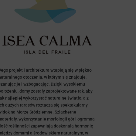
Jego projekt i architektura wtapiają się w piękno
naturalnego otoczenia, w którym się znajduje,
szanując je i wzbogacając. Dzięki wysokiemu
położeniu, domy zostały zaprojektowane tak, aby
jak najlepiej wykorzystać naturalne światło, a z
ich dużych tarasów roztacza się spektakularny
widok na Morze Śródziemne. Szlachetne
materiały, wykorzystanie morfologii gór i ogromna
ilość roślinności zapewniają doskonałą harmonię
między domami a środowiskiem naturalnym, w