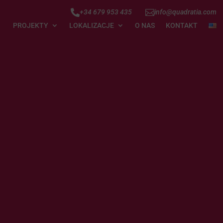


+34 679 953 435
info@quadratia.com
PROJEKTY
LOKALIZACJE
O NAS
KONTAKT