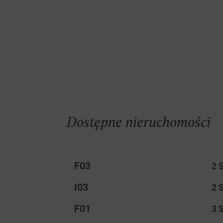
Dostępne nieruchomości
F03
2 
I03
2 
F01
3 