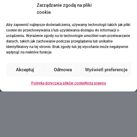
Myślisz, że to może być
Zarządzanie zgodą na pliki
cookie
dom Twoich marzeń?
Aby zapewnić najlepsze doświadczenia, używamy technologii takich jak pliki
Każde pragnienie
cookie do przechowywania i/lub uzyskiwania dostępu do informacji o
zaczyna się od
urządzeniu. Wyrażenie zgody na te technologie umożliwi nam przetwarzanie
danych, takich jak zachowanie podczas przeglądania lub unikalne
pierwszego kroku!
identyfikatory na tej stronie. Brak zgody lub jej wycofanie może negatywnie
wpłynąć na niektóre funkcje.
Akceptuj
Odmowa
Wyświetl preferencje
Poproś o informacje
Polityka dotycząca plików cookie
Nota prawna