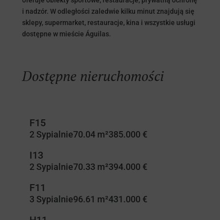
oferuje obiekty sportowe, restauracje, prywatną ochronę
i nadzór. W odległości zaledwie kilku minut znajdują się
sklepy, supermarket, restauracje, kina i wszystkie usługi
dostępne w mieście Águilas.
Dostępne nieruchomości
F15
2 Sypialnie
70.04 m²
385.000 €
I13
2 Sypialnie
70.33 m²
394.000 €
F11
3 Sypialnie
96.61 m²
431.000 €