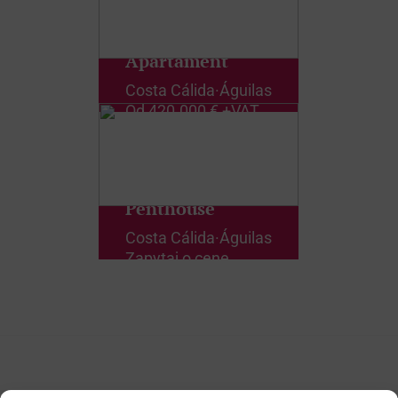
Apartament
Costa Cálida
·
Águilas
Od
420.000 € +VAT
Penthouse
Costa Cálida
·
Águilas
Zapytaj o cenę