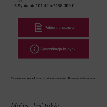
H11
3 Sypialnie
101.42 m²
435.000 €
Pobierz broszurę
Specyfikacja budynku
*Zdjęcia do celów ilustracyjnych. Mogą ulec zmianie. Nie są one objęte umową.
Możesz być także