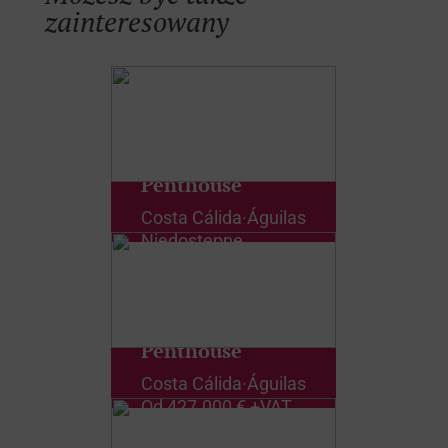
zainteresowany
Penthouse
Costa Cálida
·
Águilas
Niedostępne
Penthouse
Costa Cálida
·
Águilas
Od
427.000 € +VAT