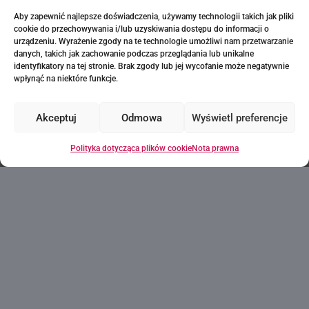
Costa Blanca
·
Allonbay Villajoyosa
Aby zapewnić najlepsze doświadczenia, używamy technologii takich jak pliki
Niedostępne
cookie do przechowywania i/lub uzyskiwania dostępu do informacji o
urządzeniu. Wyrażenie zgody na te technologie umożliwi nam przetwarzanie
danych, takich jak zachowanie podczas przeglądania lub unikalne
identyfikatory na tej stronie. Brak zgody lub jej wycofanie może negatywnie
wpłynąć na niektóre funkcje.
Akceptuj
Odmowa
Wyświetl preferencje
Myślisz, że to może być
Polityka dotycząca plików cookie
Nota prawna
dom Twoich marzeń?
Każde pragnienie
zaczyna się od
pierwszego kroku!
Poproś o informacje