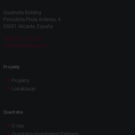
Quadratia Building
Periodista Pirula Arderius, 4
03001 Alicante, España
+34 965 14 53 10
info@quadratia.com
Projekty
Projekty
Lokalizacje
Quadratia
O nas
Quadratia Investment Partners