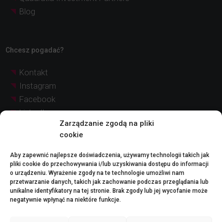
Blog
Chcesz pogadać?
Kontakt
Instagram
Facebook
LinkedIn
Zarządzanie zgodą na pliki
YouTube
cookie
Pinterest
Aby zapewnić najlepsze doświadczenia, używamy technologii takich jak
pliki cookie do przechowywania i/lub uzyskiwania dostępu do informacji
© Quadratia
Nota prawna
o urządzeniu. Wyrażenie zgody na te technologie umożliwi nam
2026 |
przetwarzanie danych, takich jak zachowanie podczas przeglądania lub
Polityka dotycząca plików cookie (UE)
unikalne identyfikatory na tej stronie. Brak zgody lub jej wycofanie może
negatywnie wpłynąć na niektóre funkcje.
Nota prawna:
Zdjęcia i reprezentacje graficzne projektów przedstawione na tej stronie internetowej