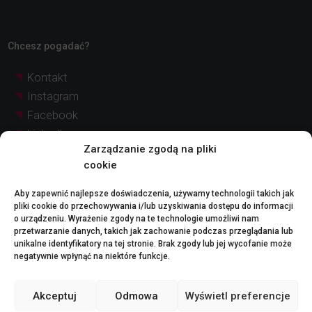
Chcesz pogadać?
Kontakt
Instagram
Facebook
LinkedIn
Zarządzanie zgodą na pliki
YouTube
cookie
Pinterest
Aby zapewnić najlepsze doświadczenia, używamy technologii takich jak
pliki cookie do przechowywania i/lub uzyskiwania dostępu do informacji
© Quadratia
Nota prawna
o urządzeniu. Wyrażenie zgody na te technologie umożliwi nam
2026 |
przetwarzanie danych, takich jak zachowanie podczas przeglądania lub
Polityka dotycząca plików cookie (UE)
unikalne identyfikatory na tej stronie. Brak zgody lub jej wycofanie może
negatywnie wpłynąć na niektóre funkcje.
Nota prawna:
Zdjęcia i reprezentacje graficzne projektów przedstawione na tej stronie internetowej
Akceptuj
Odmowa
Wyświetl preferencje
służą wyłącznie celom ilustracyjnym i mogą nie odpowiadać rzeczywistości. Podane
ceny są przybliżone i niewiążące i mogą ulec zmianie bez powiadomienia. W celu
uzyskania szczegółowych i aktualnych informacji prosimy o kontakt z naszym działem