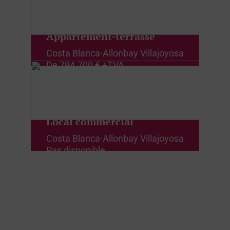
Appartement-terrasse
Costa Blanca
·
Allonbay Villajoyosa
De
794.700 € +TVA
Local commercial
Costa Blanca
·
Allonbay Villajoyosa
Pas disponible