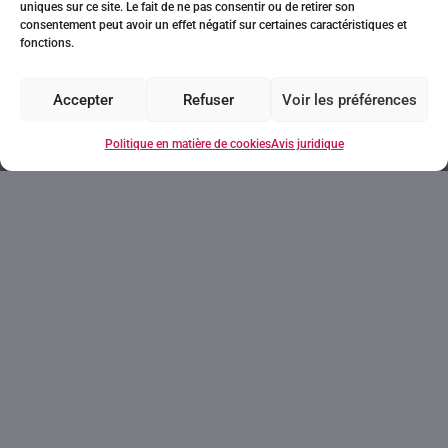
uniques sur ce site. Le fait de ne pas consentir ou de retirer son
consentement peut avoir un effet négatif sur certaines caractéristiques et
fonctions.
Accepter
Refuser
Voir les préférences
Politique en matière de cookies
Avis juridique
Votre maison à
Villajoyosa
Villajoyosa, située à 10 km de Benidorm et à
32 km d'Alicante, est une oasis de tranquillité
en bord de mer. Cette ville pittoresque, célèbre
pour ses maisons colorées emblématiques et
sa riche histoire, offre tout ce dont vous avez
besoin pour une vie pleine et détendue. Avec