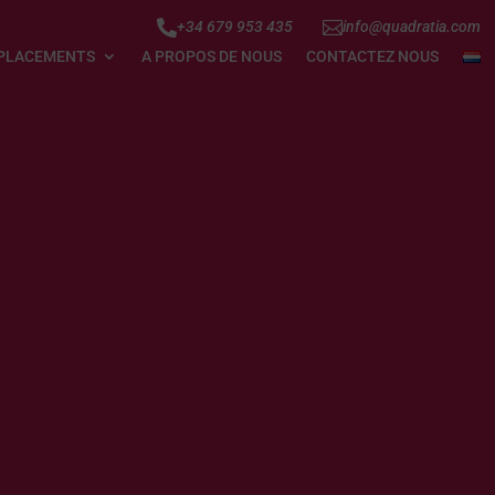


+34 679 953 435
info@quadratia.com
PLACEMENTS
A PROPOS DE NOUS
CONTACTEZ NOUS