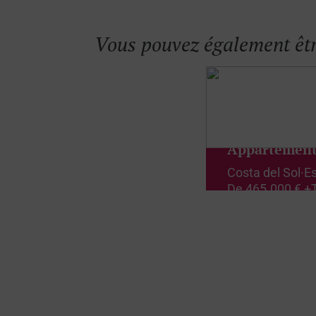
Vous pouvez également êtr
Appartemen
Costa del Sol
·
E
De
465.000 € +