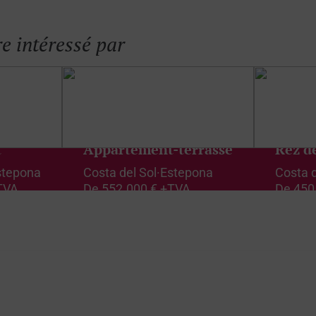
e intéressé par
t
Appartement-terrasse
Rez d
stepona
Costa del Sol
·
Estepona
Costa d
TVA
De
552.000 € +TVA
De
450