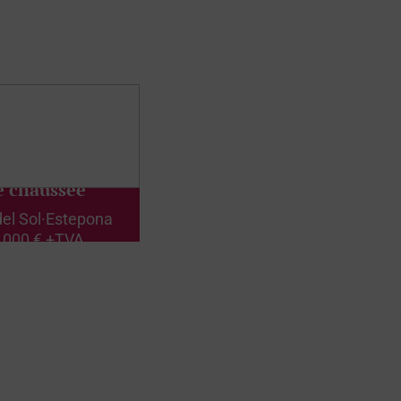
e chaussée
el Sol
·
Estepona
.000 € +TVA