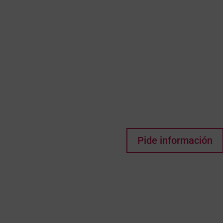
Pensez-vou
pourrait ê
vos rêves ?
commence 
pas !
Pide información