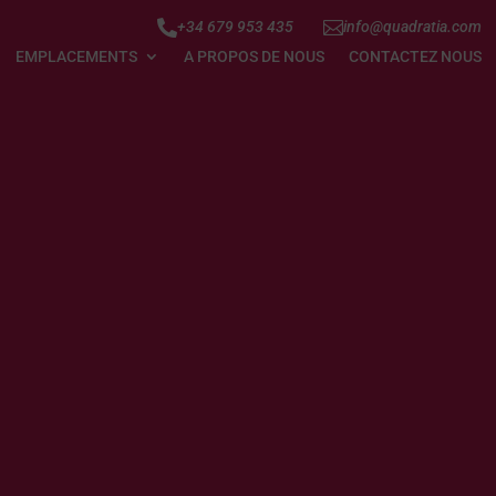


+34 679 953 435
info@quadratia.com
EMPLACEMENTS
A PROPOS DE NOUS
CONTACTEZ NOUS