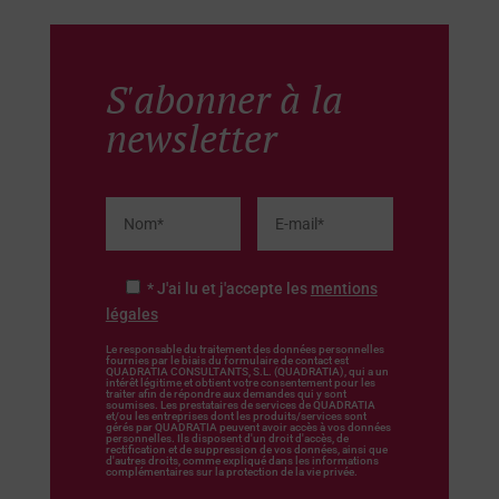
S'abonner à la
newsletter
* J'ai lu et j'accepte les
mentions
légales
Le responsable du traitement des données personnelles
fournies par le biais du formulaire de contact est
QUADRATIA CONSULTANTS, S.L. (QUADRATIA), qui a un
intérêt légitime et obtient votre consentement pour les
traiter afin de répondre aux demandes qui y sont
soumises. Les prestataires de services de QUADRATIA
et/ou les entreprises dont les produits/services sont
gérés par QUADRATIA peuvent avoir accès à vos données
personnelles. Ils disposent d'un droit d'accès, de
rectification et de suppression de vos données, ainsi que
d'autres droits, comme expliqué dans les informations
complémentaires sur la protection de la vie privée.