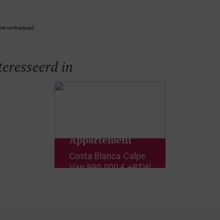
iet contractueel.
teresseerd in
Appartement
Costa Blanca
·
Calpe
Van
890.000 € +BTW