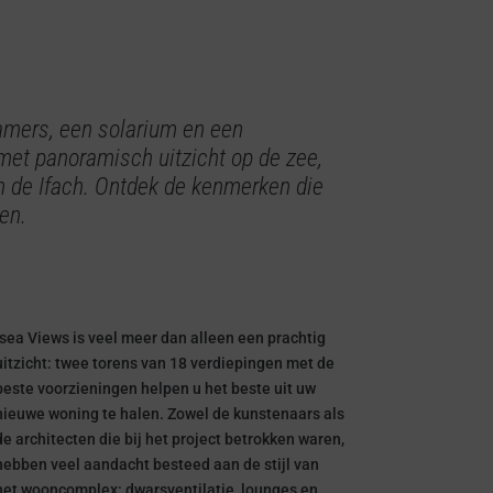
amers, een solarium en een
met panoramisch uitzicht op de zee,
 de Ifach. Ontdek de kenmerken die
en.
Isea Views is veel meer dan alleen een prachtig
uitzicht: twee torens van 18 verdiepingen met de
beste voorzieningen helpen u het beste uit uw
nieuwe woning te halen. Zowel de kunstenaars als
de architecten die bij het project betrokken waren,
hebben veel aandacht besteed aan de stijl van
het wooncomplex: dwarsventilatie, lounges en