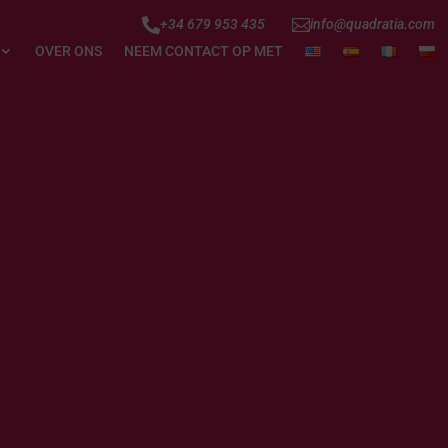


+34 679 953 435
info@quadratia.com
OVER ONS
NEEM CONTACT OP MET