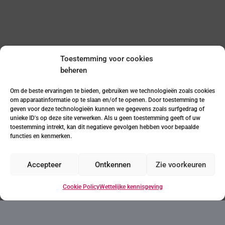
Toestemming voor cookies
beheren
Om de beste ervaringen te bieden, gebruiken we technologieën zoals cookies
om apparaatinformatie op te slaan en/of te openen. Door toestemming te
geven voor deze technologieën kunnen we gegevens zoals surfgedrag of
unieke ID's op deze site verwerken. Als u geen toestemming geeft of uw
Je huis in Denia
toestemming intrekt, kan dit negatieve gevolgen hebben voor bepaalde
functies en kenmerken.
Denia ligt 75 km ten noorden van Alicante en is
een uitstekende enclave in de Valenciaanse
Accepteer
Ontkennen
Zie voorkeuren
Gemeenschap. De gouden zandstranden
strekken zich uit langs de kustlijn en
Cookie Policy
Wettelijke kennisgeving
weerspiegelen de essentie van de
Middellandse Zee in de prachtige natuurlijke
omgeving. In de schaduw van de majestueuze