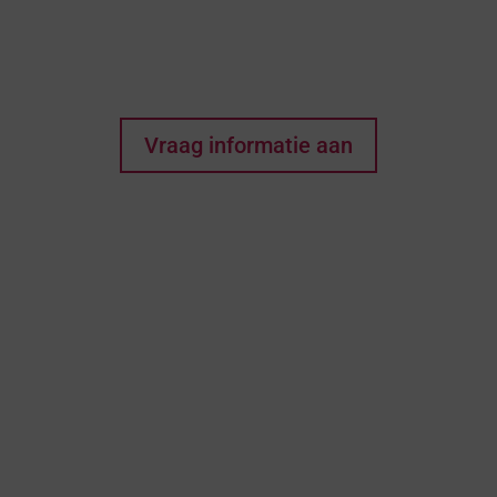
zijn? Elke wens begint
met een eerste stap!
Vraag informatie aan