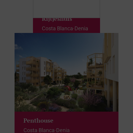
Rijtjeshuis
Costa Blanca
·
Denia
Van
493.000 € +BTW
Penthouse
Costa Blanca
·
Denia