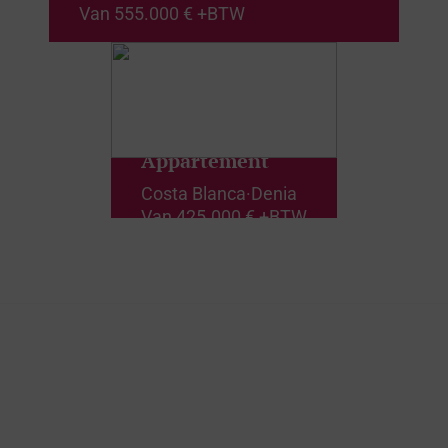
Van
555.000 € +BTW
Appartement
Costa Blanca
·
Denia
Van
425.000 € +BTW
Denkt u dat dit het huis
van uw dromen kan