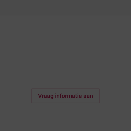
Denkt u dat dit het huis
van uw dromen kan
zijn? Elke wens begint
met een eerste stap!
Vraag informatie aan