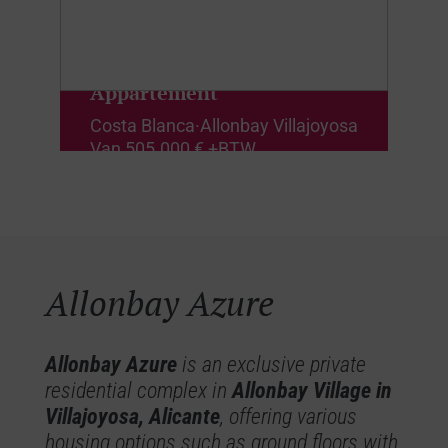
Appartement
Costa Blanca
·
Allonbay Villajoyosa
Van
505.000 € +BTW
Allonbay Azure
Allonbay Azure
is an exclusive private
residential complex in
Allonbay Village in
Villajoyosa, Alicante
, offering various
housing options such as ground floors with