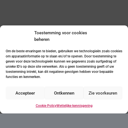
Toestemming voor cookies
beheren
Neem contact met ons op
Om de beste ervaringen te bieden, gebruiken we technologieën zoals cookies
om apparaatinformatie op te slaan en/of te openen. Door toestemming te
geven voor deze technologieën kunnen we gegevens zoals surfgedrag of
unieke ID's op deze site verwerken. Als u geen toestemming geeft of uw
toestemming intrekt, kan dit negatieve gevolgen hebben voor bepaalde
functies en kenmerken.
Accepteer
Ontkennen
Zie voorkeuren
+34
Cookie Policy
Wettelijke kennisgeving