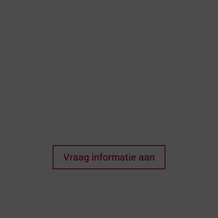
Denkt u dat dit het huis
van uw dromen kan
zijn? Elke wens begint
met een eerste stap!
Vraag informatie aan