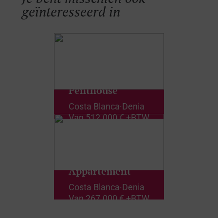
geïnteresseerd in
Penthouse
Costa Blanca
·
Denia
Van
512.000 € +BTW
Appartement
Costa Blanca
·
Denia
Van
267.000 € +BTW