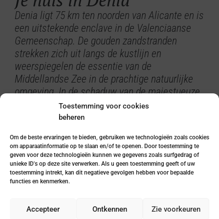
Denia ligt 75 km ten noorden van Alicante en is
een uitstekende enclave in de Valenciaanse
Gemeenschap. De gouden zandstranden
strekken zich uit langs de kustlijn en
weerspiegelen de essentie van de
Middellandse Zee in de prachtige natuurlijke
omgeving. In de schaduw van de majestueuze
Monte Montgó zijn adembenemende
Toestemming voor cookies
panoramische uitzichten te zien, terwijl de
beheren
stad gestaag vooruitgaat in haar streven naar
Om de beste ervaringen te bieden, gebruiken we technologieën zoals cookies
duurzaamheid. Met haar rijke culturele erfgoed
om apparaatinformatie op te slaan en/of te openen. Door toestemming te
en gezonde levensstijl presenteert Denia zich
geven voor deze technologieën kunnen we gegevens zoals surfgedrag of
unieke ID's op deze site verwerken. Als u geen toestemming geeft of uw
als het ideale toevluchtsoord voor wie op zoek
toestemming intrekt, kan dit negatieve gevolgen hebben voor bepaalde
is naar rust en sereniteit aan de schitterende
functies en kenmerken.
Costa Blanca.
Accepteer
Lees meer over Denia
Ontkennen
Zie voorkeuren