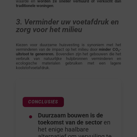
waarde en
worden ze sneller verhuurd of verkocht dan
traditionele woningen
.
3. Verminder uw voetafdruk en
zorg voor het milieu
Kiezen voor duurzame huisvesting is synoniem met het
verminderen van de impact op het milieu door
minder CO₂-
uitstoot te genereren.
Bovendien zijn het gebouwen die het
verbruik van natuurlijke hulpbronnen verminderen en
ecologische materialen gebruiken met een lagere
koolstofvoetafdruk.
CONCLUSIES
Duurzaam bouwen is de
toekomst van de sector
en
het enige haalbare
alternatief om vervuiling te