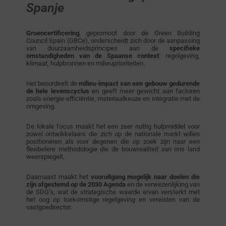
Spanje
Groencertificering
, gepromoot door de Green Building
Council Spain (GBCe), onderscheidt zich door de aanpassing
van duurzaamheidsprincipes aan de
specifieke
omstandigheden van de Spaanse context
: regelgeving,
klimaat, hulpbronnen en milieuprioriteiten.
Het beoordeelt de
milieu-impact van een gebouw gedurende
de hele levenscyclus
en geeft meer gewicht aan factoren
zoals energie-efficiëntie, materiaalkeuze en integratie met de
omgeving.
De lokale focus maakt het een zeer nuttig hulpmiddel voor
zowel ontwikkelaars die zich op de nationale markt willen
positioneren als voor degenen die op zoek zijn naar een
flexibelere methodologie die de bouwrealiteit van ons land
weerspiegelt.
Daarnaast maakt het
vooruitgang mogelijk naar doelen die
zijn afgestemd op de 2030 Agenda
en de verwezenlijking van
de SDG’s, wat de strategische waarde ervan versterkt met
het oog op toekomstige regelgeving en vereisten van de
vastgoedsector.