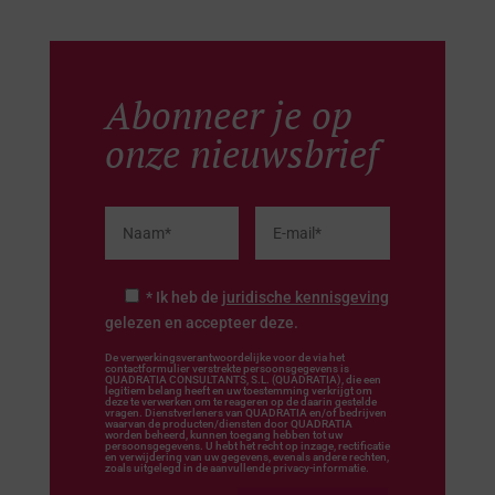
Abonneer je op
onze nieuwsbrief
* Ik heb de
juridische kennisgeving
gelezen en accepteer deze.
De verwerkingsverantwoordelijke voor de via het
contactformulier verstrekte persoonsgegevens is
QUADRATIA CONSULTANTS, S.L. (QUADRATIA), die een
legitiem belang heeft en uw toestemming verkrijgt om
deze te verwerken om te reageren op de daarin gestelde
vragen. Dienstverleners van QUADRATIA en/of bedrijven
waarvan de producten/diensten door QUADRATIA
worden beheerd, kunnen toegang hebben tot uw
persoonsgegevens. U hebt het recht op inzage, rectificatie
en verwijdering van uw gegevens, evenals andere rechten,
zoals uitgelegd in de aanvullende privacy-informatie.