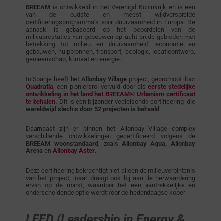
BREEAM
is ontwikkeld in het Verenigd Koninkrijk en is een
van de oudste en meest wijdverspreide
certificeringsprogramma’s voor duurzaamheid in Europa. De
aanpak is gebaseerd op het beoordelen van de
milieuprestaties van gebouwen op acht brede gebieden met
betrekking tot milieu en duurzaamheid: economie en
gebouwen, hulpbronnen, transport, ecologie, locatieontwerp,
gemeenschap, klimaat en energie.
In Spanje heeft het
Allonbay Village
project, gepromoot door
Quadratia
, een pioniersrol vervuld door als
eerste stedelijke
ontwikkeling in het land het BREEAM® Urbanism certificaat
te behalen.
Dit is een bijzonder veeleisende certificering, die
wereldwijd slechts door 52 projecten is behaald
.
Daarnaast zijn er binnen het Allonbay Village complex
verschillende ontwikkelingen gecertificeerd volgens de
BREEAM woonstandaard
, zoals
Allonbay Aqua,
Allonbay
Arena
en
Allonbay
Aster
.
Deze certificering bekrachtigt niet alleen de milieuverbintenis
van het project, maar draagt ook bij aan de herwaardering
ervan op de markt, waardoor het een aantrekkelijke en
onderscheidende optie wordt voor de hedendaagse koper.
LEED (Leadership in Energy &