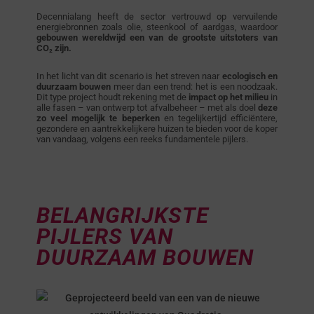
Decennialang heeft de sector vertrouwd op vervuilende
energiebronnen zoals olie, steenkool of aardgas, waardoor
gebouwen wereldwijd een van de grootste uitstoters van
CO₂ zijn.
In het licht van dit scenario is het streven naar
ecologisch en
duurzaam bouwen
meer dan een trend: het is een noodzaak.
Dit type project houdt rekening met de
impact op het milieu
in
alle fasen – van ontwerp tot afvalbeheer – met als doel
deze
zo veel mogelijk te beperken
en tegelijkertijd efficiëntere,
gezondere en aantrekkelijkere huizen te bieden voor de koper
van vandaag, volgens een reeks fundamentele pijlers.
BELANGRIJKSTE
PIJLERS VAN
DUURZAAM BOUWEN