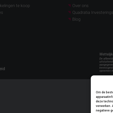
kelingen te koop
Over ons
es
Quadratia Investering
Blog
Wettelij
De afbeeld
uitsluitend
aangegeven
eid
kennisgevi
opnemen m
Om de beste
apparaatinf
deze techno
verwerken. 
negatieve g