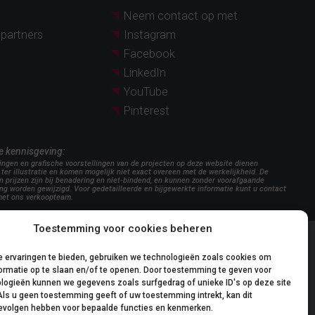
Neem contact op met
spartners
Instagram
Facebook
LinkedIn
YouTube
Pinterest
ke kennisgeving:
ingen en grafische voorstellingen van de projecten op deze website dienen
 ter illustratie en komen mogelijk niet exact overeen met de werkelijkheid. De
 prijzen zijn bij benadering en niet-bindend, en kunnen zonder voorafgaande
ng worden gewijzigd. Voor gedetailleerde en bijgewerkte informatie kunt u contact
et ons verkoopteam.
Toestemming voor cookies beheren
 ervaringen te bieden, gebruiken we technologieën zoals cookies om
ormatie op te slaan en/of te openen. Door toestemming te geven voor
logieën kunnen we gegevens zoals surfgedrag of unieke ID's op deze site
Als u geen toestemming geeft of uw toestemming intrekt, kan dit
evolgen hebben voor bepaalde functies en kenmerken.