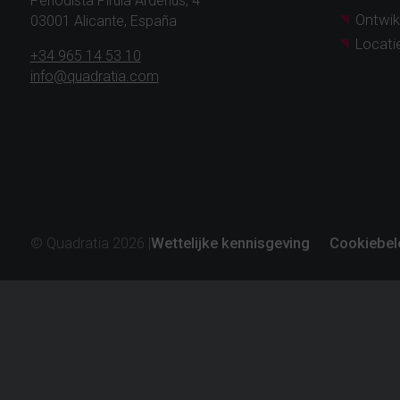
Periodista Pirula Arderius, 4
Ontwik
03001 Alicante, España
Locati
+34 965 14 53 10
info@quadratia.com
© Quadratia 2026 |
Wettelijke kennisgeving
Cookiebel