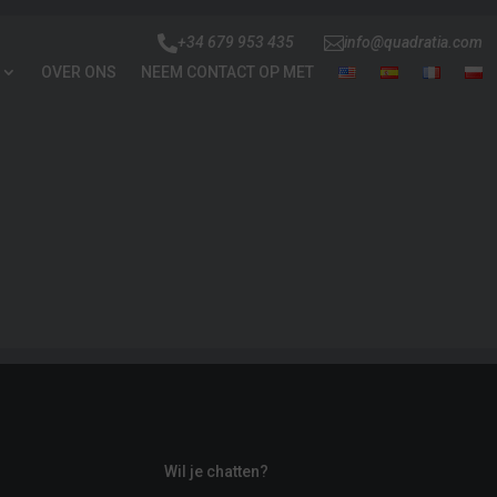


+34 679 953 435
info@quadratia.com
OVER ONS
NEEM CONTACT OP MET
Wil je chatten?