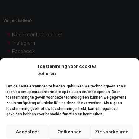
Wil je chatten?
Neem contact op met
Instagram
Facebook
LinkedIn
Toestemming voor cookies
YouTube
beheren
Pinterest
Om de beste ervaringen te bieden, gebruiken we technologieën zoals
cookies om apparaatinformatie op te slaan en/of te openen. Door
© Quadratia 2026
Wettelijke kennisgeving
toestemming te geven voor deze technologieën kunnen we gegevens
|
zoals surfgedrag of unieke ID's op deze site verwerken. Als u geen
Cookiebeleid
toestemming geeft of uw toestemming intrekt, kan dit negatieve
gevolgen hebben voor bepaalde functies en kenmerken.
Wettelijke kennisgeving:
De afbeeldingen en grafische voorstellingen van de projecten op deze website dienen
Accepteer
Ontkennen
Zie voorkeuren
uitsluitend ter illustratie en komen mogelijk niet exact overeen met de werkelijkheid.
De aangegeven prijzen zijn bij benadering en niet-bindend, en kunnen zonder
voorafgaande kennisgeving worden gewijzigd. Voor gedetailleerde en bijgewerkte