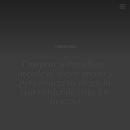
CONSEJOS
Comprar sobre plano:
accede al mejor precio y
personaliza tu vivienda
(sin perder de vista los
riesgos)