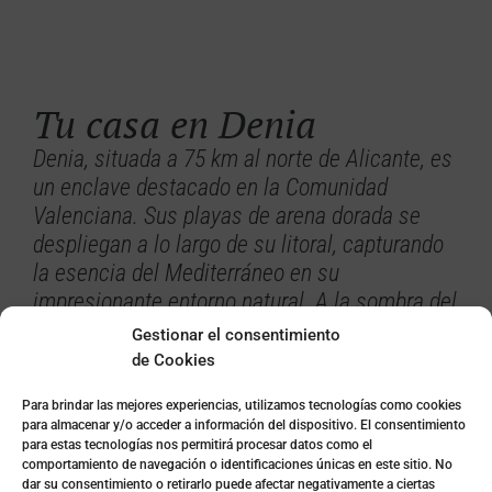
Tu casa en Denia
Denia, situada a 75 km al norte de Alicante, es
un enclave destacado en la Comunidad
Valenciana. Sus playas de arena dorada se
despliegan a lo largo de su litoral, capturando
la esencia del Mediterráneo en su
impresionante entorno natural. A la sombra del
majestuoso Monte Montgó, se pueden
Gestionar el consentimiento
contemplar vistas panorámicas
de Cookies
impresionantes, mientras la ciudad avanza
Para brindar las mejores experiencias, utilizamos tecnologías como cookies
firmemente en su compromiso con la
para almacenar y/o acceder a información del dispositivo. El consentimiento
sostenibilidad. Con su rica herencia cultural y
para estas tecnologías nos permitirá procesar datos como el
comportamiento de navegación o identificaciones únicas en este sitio. No
su estilo de vida saludable, Denia se presenta
dar su consentimiento o retirarlo puede afectar negativamente a ciertas