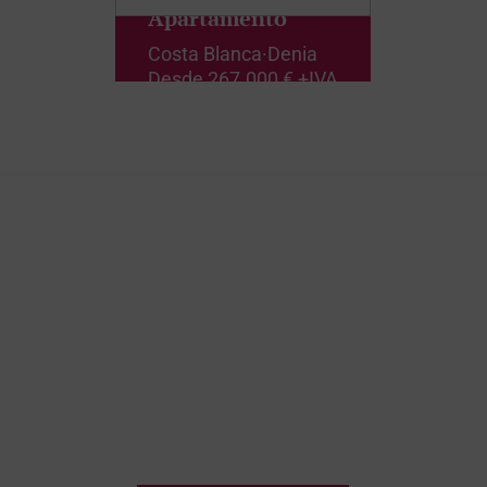
Apartamento
Costa Blanca
·
Denia
Desde
267.000 € +IVA
¿Crees que esta podría
ser la casa de tus
sueños? ¡Todo deseo
comienza con un primer
paso!