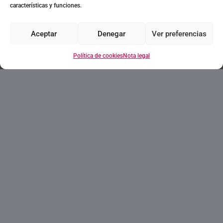
como el refugio ideal para quienes buscan paz
características y funciones.
y serenidad en la resplandeciente Costa
Blanca.
Aceptar
Denegar
Ver preferencias
Leer más sobre Denia
Política de cookies
Nota legal
Contacto
+34