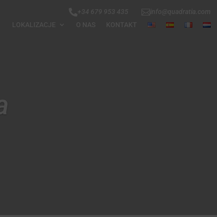


+34 679 953 435
info@quadratia.com
LOKALIZACJE
O NAS
KONTAKT
a