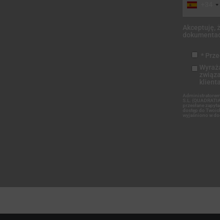
+34
Akceptuję, 
dokumentacj
* Prze
Wyraża
związa
klienta
Administratore
S.L. (QUADRATIA)
przesłane zapyt
dostęp do Twoich
wyjaśniono w do