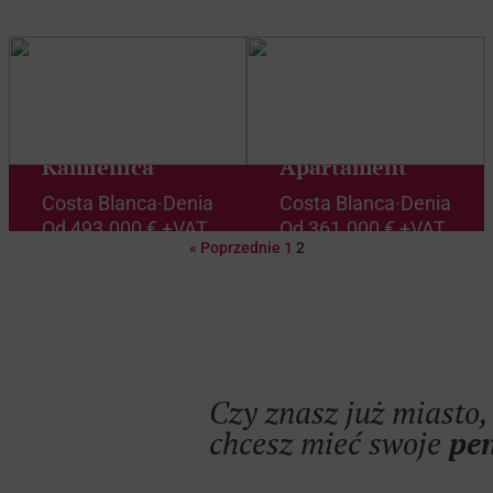
Kamienica
Apartament
Costa Blanca
·
Denia
Costa Blanca
·
Denia
Od
493.000 € +VAT
Od
361.000 € +VAT
« Poprzednie
1
2
Czy znasz już miasto,
chcesz mieć swoje
pe