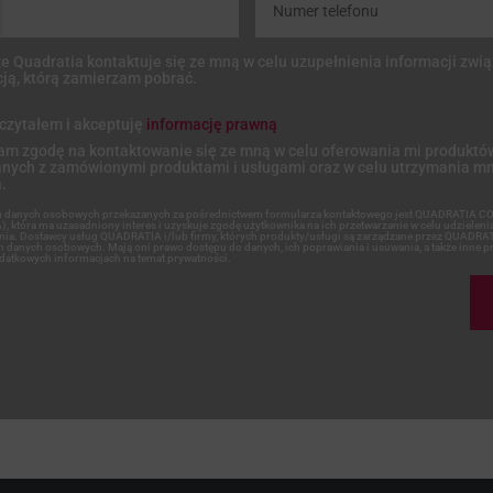
że Quadratia kontaktuje się ze mną w celu uzupełnienia informacji zwi
ą, którą zamierzam pobrać.
czytałem i akceptuję
informację prawną
m zgodę na kontaktowanie się ze mną w celu oferowania mi produktów
nych z zamówionymi produktami i usługami oraz w celu utrzymania mn
.
m danych osobowych przekazanych za pośrednictwem formularza kontaktowego jest QUADRATIA 
, która ma uzasadniony interes i uzyskuje zgodę użytkownika na ich przetwarzanie w celu udzielen
ania. Dostawcy usług QUADRATIA i/lub firmy, których produkty/usługi są zarządzane przez QUADRA
 danych osobowych. Mają oni prawo dostępu do danych, ich poprawiania i usuwania, a także inne pr
datkowych informacjach na temat prywatności.